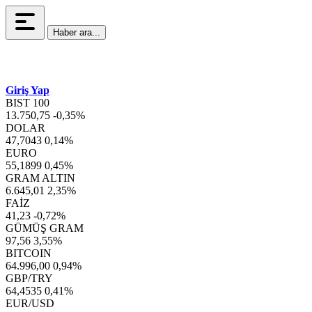
Haber ara...
Giriş Yap
BIST 100
13.750,75
-0,35%
DOLAR
47,7043
0,14%
EURO
55,1899
0,45%
GRAM ALTIN
6.645,01
2,35%
FAİZ
41,23
-0,72%
GÜMÜŞ GRAM
97,56
3,55%
BITCOIN
64.996,00
0,94%
GBP/TRY
64,4535
0,41%
EUR/USD