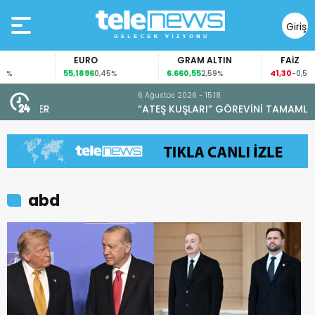
Giriş
Yap
EURO
GRAM ALTIN
FAİZ
55,1896
6.660,55
41,30
0,45%
2,59%
-0,55%
6 Ağustos 2026 - 15:18
“ATEŞ KUŞLARI” GÖREVİNİ TAMAMLADI
abd