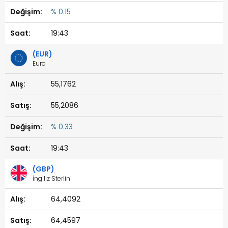
% 0.15
19:43
(EUR)
Euro
55,1762
55,2086
% 0.33
19:43
(GBP)
İngiliz Sterlini
64,4092
64,4597