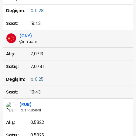
% 0.28
19:43
(CNY)
Çin Yuanı
7,0713
7,0741
% 0.25
19:43
(RUB)
Rus Rublesi
0,5822
0,5825