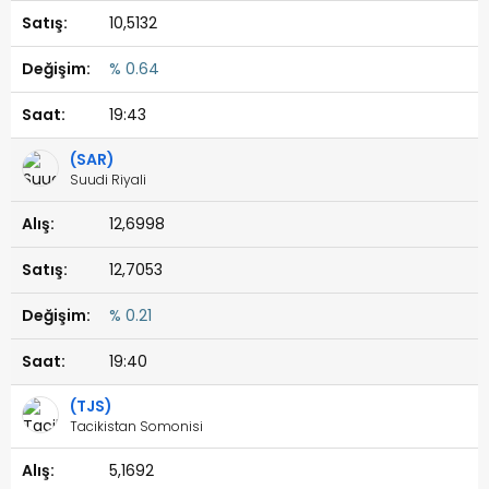
10,5132
% 0.64
19:43
(SAR)
Suudi Riyali
12,6998
12,7053
% 0.21
19:40
(TJS)
Tacikistan Somonisi
5,1692