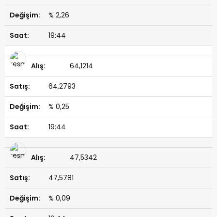
% 2,26
19:44
64,1214
64,2793
% 0,25
19:44
47,5342
47,5781
% 0,09