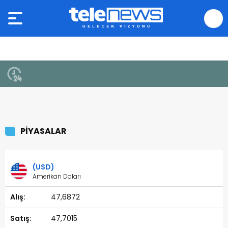
PİYASALAR
(USD)
Amerikan Doları
47,6872
47,7015