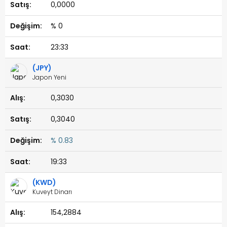
0,0000
% 0
23:33
(JPY)
Japon Yeni
0,3030
0,3040
% 0.83
19:33
(KWD)
Kuveyt Dinarı
154,2884