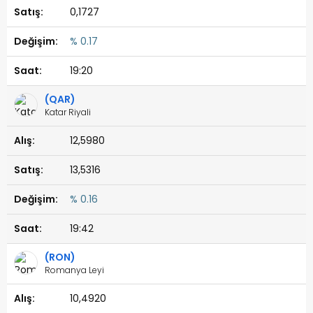
0,1727
% 0.17
19:20
(QAR)
Katar Riyali
12,5980
13,5316
% 0.16
19:42
(RON)
Romanya Leyi
10,4920