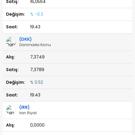
16,0564
% -0.3
19:43
(DKK)
Danimarka Kronu
7,3749
7,3789
% 0.52
19:43
(IRR)
İran Riyali
0,0000