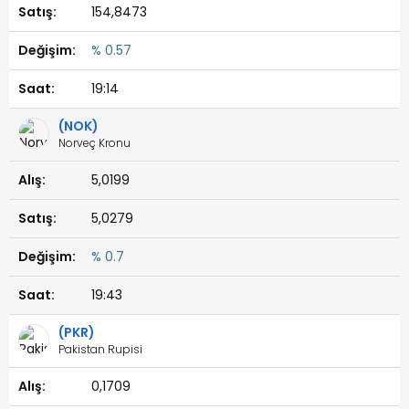
154,8473
% 0.57
19:14
(NOK)
Norveç Kronu
5,0199
5,0279
% 0.7
19:43
(PKR)
Pakistan Rupisi
0,1709