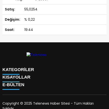
55,0254
% 0,22
19:44
KATEGORİLER
KISAYOLLAR
TÜRK DÜNYASI
E-BÜLTEN
SAVUNMA SANAYİİ
KÜNYE
BİLİM
HAKKIMIZDA
TEKNOLOJİ
TV PROGRAMLARI
KÜLTÜR
Copyright © 2025 Telenews Haber Sitesi - Tüm Hakları
HAVA DURUMU
SANAT
Saklıdır.