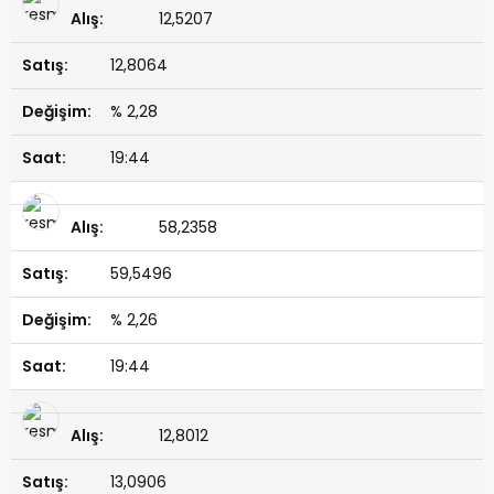
12,5207
12,8064
% 2,28
19:44
58,2358
59,5496
% 2,26
19:44
12,8012
13,0906