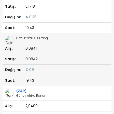
5,1718
% 0.25
19:43
Orta Afrika CFA Frangı
0,0841
0,0842
% 0.5
19:43
(ZAR)
Güney Afrika Randı
2,9499