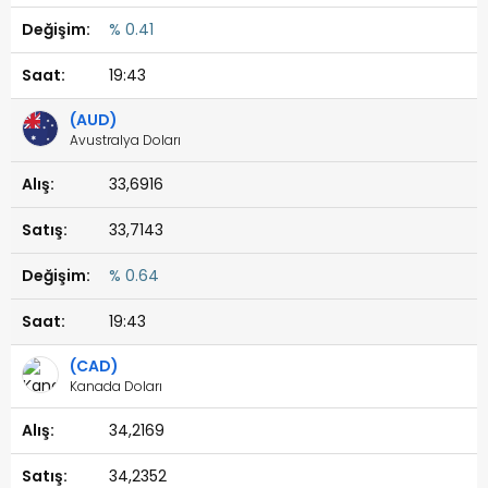
% 0.41
19:43
(AUD)
Avustralya Doları
33,6916
33,7143
% 0.64
19:43
(CAD)
Kanada Doları
34,2169
34,2352