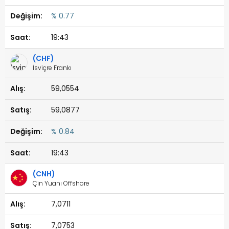
% 0.77
19:43
(CHF)
İsviçre Frankı
59,0554
59,0877
% 0.84
19:43
(CNH)
Çin Yuanı Offshore
7,0711
7,0753