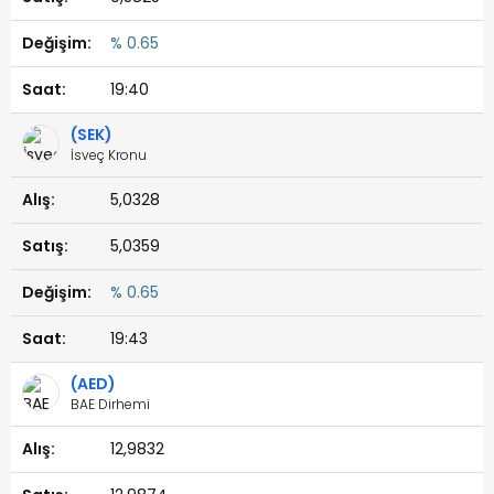
% 0.65
19:40
(SEK)
İsveç Kronu
5,0328
5,0359
% 0.65
19:43
(AED)
BAE Dirhemi
12,9832