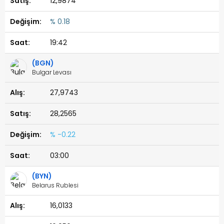
12,9874
% 0.18
19:42
(BGN)
Bulgar Levası
27,9743
28,2565
% -0.22
03:00
(BYN)
Belarus Rublesi
16,0133