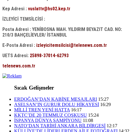
Kep Adresi :
vuslattv@hs02.kep.tr
İZLEYİCİ TEMSİLCİSİ :
Posta Adresi : YENİBOSNA MAH. YILDIRIM BEYAZIT CAD. NO:
210/3 BAHÇELİEVLER/ İSTANBUL
E-Posta Adresi :
izleyicitemsilcisi@telenews.com.tr
UETS Adresi:
25898-37014-62793
telenews.com.tr
Sıcak Gelişmeler
ERDOĞAN’DAN KABİNE MESAJLARI
15:27
ASELSAN’IN GURUR DOLU HİKAYESİ
16:29
MİLLİ TREN YENİ HATTA
16:17
KKTC’DE 20 TEMMUZ COŞKUSU
15:24
İSPANYA DÜNYA ŞAMPİYONU
11:08
NATO’DAN TARİHİ ANKARA BİLDİRGESİ
12:17
KÜLLİYE’DE LİDERLERDEN AİLE FOTOĞRAFI
14:32