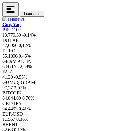
Haber ara...
Giriş Yap
BIST 100
13.779,39
-0,14%
DOLAR
47,6966
0,12%
EURO
55,1896
0,45%
GRAM ALTIN
6.660,55
2,59%
FAİZ
41,30
-0,55%
GÜMÜŞ GRAM
97,57
3,57%
BITCOIN
64.844,00
0,70%
GBP/TRY
64,4492
0,41%
EUR/USD
1,1567
0,36%
BRENT
82,63
0,17%