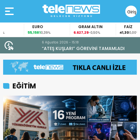
Giriş
Yap
EURO
GRAM ALTIN
FAİZ
55,1581
6.627,29
41,30
0,39%
-0,50%
0,00%
6 Ağustos 2026 - 15:18
“ATEŞ KUŞLARI” GÖREVİNİ TAMAMLADI
EĞİTİM