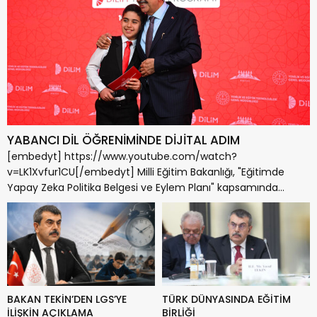
YABANCI DİL ÖĞRENİMİNDE DİJİTAL ADIM
[embedyt] https://www.youtube.com/watch?
v=LK1Xvfur1CU[/embedyt] Milli Eğitim Bakanlığı, "Eğitimde
Yapay Zeka Politika Belgesi ve Eylem Planı" kapsamında
geliştirilen Türkiye'nin yeni yabancı dil öğrenme...
BAKAN TEKİN’DEN LGS’YE
TÜRK DÜNYASINDA EĞİTİM
İLİŞKİN AÇIKLAMA
BİRLİĞİ