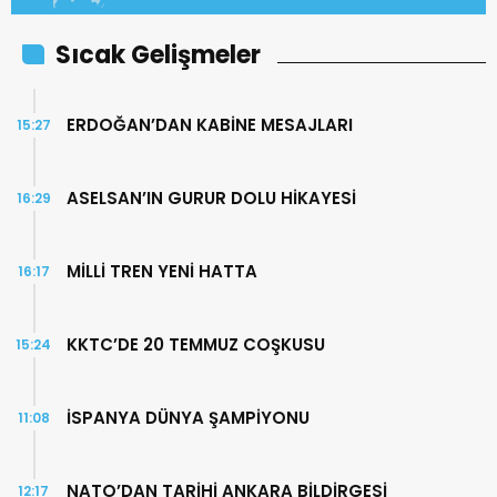
Sıcak Gelişmeler
ERDOĞAN’DAN KABİNE MESAJLARI
15:27
ASELSAN’IN GURUR DOLU HİKAYESİ
16:29
MİLLİ TREN YENİ HATTA
16:17
KKTC’DE 20 TEMMUZ COŞKUSU
15:24
İSPANYA DÜNYA ŞAMPİYONU
11:08
NATO’DAN TARİHİ ANKARA BİLDİRGESİ
12:17