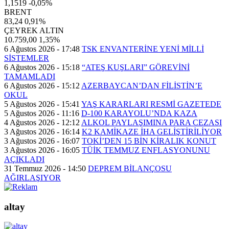
1,1519
-0,05%
BRENT
83,24
0,91%
ÇEYREK ALTIN
10.759,00
1,35%
6 Ağustos 2026 - 17:48
TSK ENVANTERİNE YENİ MİLLİ
SİSTEMLER
6 Ağustos 2026 - 15:18
“ATEŞ KUŞLARI” GÖREVİNİ
TAMAMLADI
6 Ağustos 2026 - 15:12
AZERBAYCAN’DAN FİLİSTİN’E
OKUL
5 Ağustos 2026 - 15:41
YAŞ KARARLARI RESMİ GAZETEDE
5 Ağustos 2026 - 11:16
D-100 KARAYOLU’NDA KAZA
4 Ağustos 2026 - 12:12
ALKOL PAYLAŞIMINA PARA CEZASI
3 Ağustos 2026 - 16:14
K2 KAMİKAZE İHA GELİŞTİRİLİYOR
3 Ağustos 2026 - 16:07
TOKİ’DEN 15 BİN KİRALIK KONUT
3 Ağustos 2026 - 16:05
TÜİK TEMMUZ ENFLASYONUNU
AÇIKLADI
31 Temmuz 2026 - 14:50
DEPREM BİLANÇOSU
AĞIRLAŞIYOR
altay