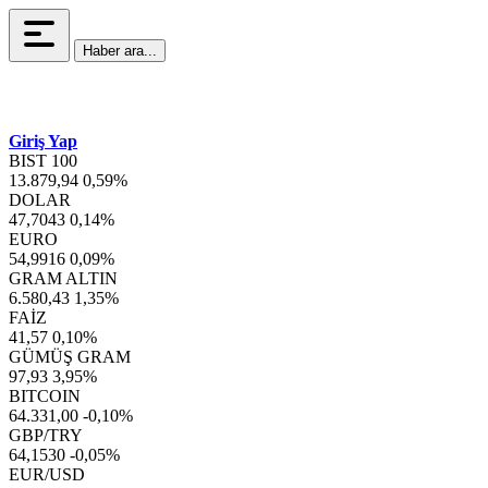
Haber ara...
Giriş Yap
BIST 100
13.879,94
0,59%
DOLAR
47,7043
0,14%
EURO
54,9916
0,09%
GRAM ALTIN
6.580,43
1,35%
FAİZ
41,57
0,10%
GÜMÜŞ GRAM
97,93
3,95%
BITCOIN
64.331,00
-0,10%
GBP/TRY
64,1530
-0,05%
EUR/USD