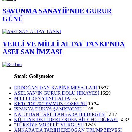
SAVUNMA SANAYİİ’NDE GURUR
GÜNÜ
YERLİ VE MİLLİ ALTAY TANKI’NDA
ASELSAN İMZASI
Sıcak Gelişmeler
ERDOĞAN’DAN KABİNE MESAJLARI
15:27
ASELSAN’IN GURUR DOLU HİKAYESİ
16:29
MİLLİ TREN YENİ HATTA
16:17
KKTC’DE 20 TEMMUZ COŞKUSU
15:24
İSPANYA DÜNYA ŞAMPİYONU
11:08
NATO’DAN TARİHİ ANKARA BİLDİRGESİ
12:17
KÜLLİYE’DE LİDERLERDEN AİLE FOTOĞRAFI
14:32
“TÜRKİYE MODELİ” VURGUSU
12:45
ANKARA’DA TARİHİ ERDOĞAN-TRUMP ZİRVESİ