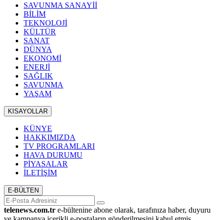
SAVUNMA SANAYİİ
BİLİM
TEKNOLOJİ
KÜLTÜR
SANAT
DÜNYA
EKONOMİ
ENERJİ
SAĞLIK
SAVUNMA
YAŞAM
KISAYOLLAR
KÜNYE
HAKKIMIZDA
TV PROGRAMLARI
HAVA DURUMU
PİYASALAR
İLETİŞİM
E-BÜLTEN
telenews.com.tr
e-bültenine abone olarak, tarafınıza haber, duyuru
ve kampanya içerikli e-postaların gönderilmesini kabul etmiş