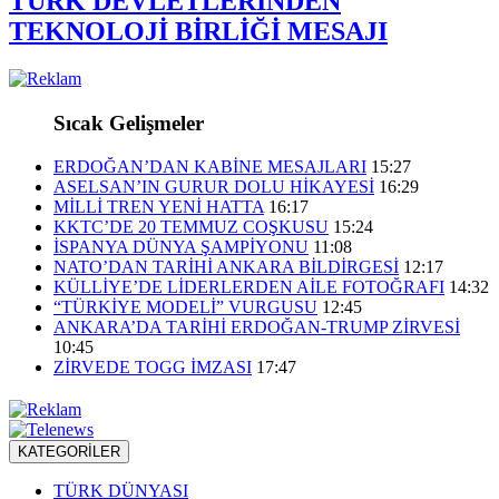
TÜRK DEVLETLERİNDEN
TEKNOLOJİ BİRLİĞİ MESAJI
Sıcak Gelişmeler
ERDOĞAN’DAN KABİNE MESAJLARI
15:27
ASELSAN’IN GURUR DOLU HİKAYESİ
16:29
MİLLİ TREN YENİ HATTA
16:17
KKTC’DE 20 TEMMUZ COŞKUSU
15:24
İSPANYA DÜNYA ŞAMPİYONU
11:08
NATO’DAN TARİHİ ANKARA BİLDİRGESİ
12:17
KÜLLİYE’DE LİDERLERDEN AİLE FOTOĞRAFI
14:32
“TÜRKİYE MODELİ” VURGUSU
12:45
ANKARA’DA TARİHİ ERDOĞAN-TRUMP ZİRVESİ
10:45
ZİRVEDE TOGG İMZASI
17:47
KATEGORİLER
TÜRK DÜNYASI