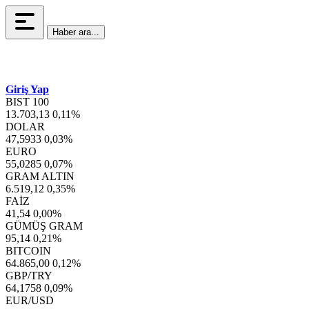
Haber ara...
Giriş Yap
BIST 100
13.703,13
0,11%
DOLAR
47,5933
0,03%
EURO
55,0285
0,07%
GRAM ALTIN
6.519,12
0,35%
FAİZ
41,54
0,00%
GÜMÜŞ GRAM
95,14
0,21%
BITCOIN
64.865,00
0,12%
GBP/TRY
64,1758
0,09%
EUR/USD