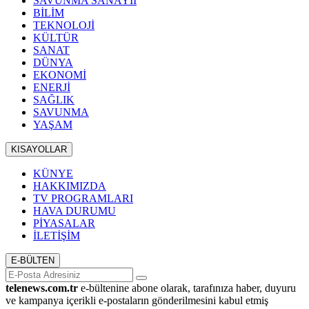
SAVUNMA SANAYİİ
BİLİM
TEKNOLOJİ
KÜLTÜR
SANAT
DÜNYA
EKONOMİ
ENERJİ
SAĞLIK
SAVUNMA
YAŞAM
KISAYOLLAR
KÜNYE
HAKKIMIZDA
TV PROGRAMLARI
HAVA DURUMU
PİYASALAR
İLETİŞİM
E-BÜLTEN
telenews.com.tr
e-bültenine abone olarak, tarafınıza haber, duyuru
ve kampanya içerikli e-postaların gönderilmesini kabul etmiş