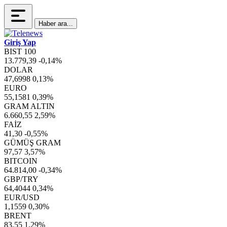
Haber ara...
Giriş Yap
BIST 100
13.779,39
-0,14%
DOLAR
47,6998
0,13%
EURO
55,1581
0,39%
GRAM ALTIN
6.660,55
2,59%
FAİZ
41,30
-0,55%
GÜMÜŞ GRAM
97,57
3,57%
BITCOIN
64.814,00
-0,34%
GBP/TRY
64,4044
0,34%
EUR/USD
1,1559
0,30%
BRENT
83,55
1,29%