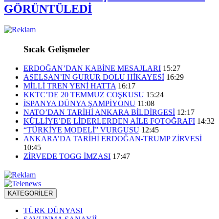
GÖRÜNTÜLEDİ
Sıcak Gelişmeler
ERDOĞAN’DAN KABİNE MESAJLARI
15:27
ASELSAN’IN GURUR DOLU HİKAYESİ
16:29
MİLLİ TREN YENİ HATTA
16:17
KKTC’DE 20 TEMMUZ COŞKUSU
15:24
İSPANYA DÜNYA ŞAMPİYONU
11:08
NATO’DAN TARİHİ ANKARA BİLDİRGESİ
12:17
KÜLLİYE’DE LİDERLERDEN AİLE FOTOĞRAFI
14:32
“TÜRKİYE MODELİ” VURGUSU
12:45
ANKARA’DA TARİHİ ERDOĞAN-TRUMP ZİRVESİ
10:45
ZİRVEDE TOGG İMZASI
17:47
KATEGORİLER
TÜRK DÜNYASI