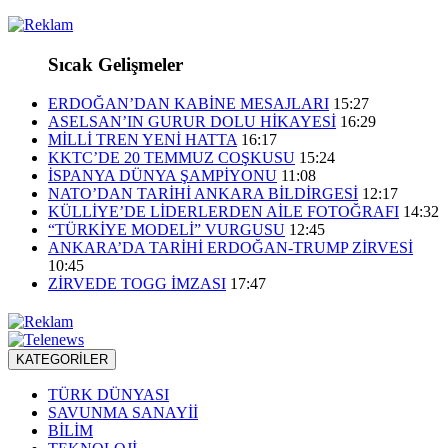
Sıcak Gelişmeler
ERDOĞAN’DAN KABİNE MESAJLARI
15:27
ASELSAN’IN GURUR DOLU HİKAYESİ
16:29
MİLLİ TREN YENİ HATTA
16:17
KKTC’DE 20 TEMMUZ COŞKUSU
15:24
İSPANYA DÜNYA ŞAMPİYONU
11:08
NATO’DAN TARİHİ ANKARA BİLDİRGESİ
12:17
KÜLLİYE’DE LİDERLERDEN AİLE FOTOĞRAFI
14:32
“TÜRKİYE MODELİ” VURGUSU
12:45
ANKARA’DA TARİHİ ERDOĞAN-TRUMP ZİRVESİ
10:45
ZİRVEDE TOGG İMZASI
17:47
KATEGORİLER
TÜRK DÜNYASI
SAVUNMA SANAYİİ
BİLİM