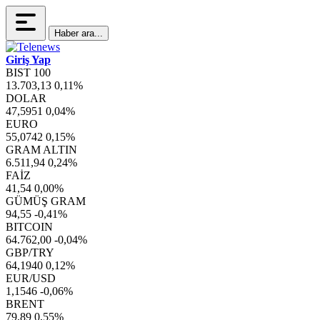
Haber ara...
Giriş Yap
BIST 100
13.703,13
0,11%
DOLAR
47,5951
0,04%
EURO
55,0742
0,15%
GRAM ALTIN
6.511,94
0,24%
FAİZ
41,54
0,00%
GÜMÜŞ GRAM
94,55
-0,41%
BITCOIN
64.762,00
-0,04%
GBP/TRY
64,1940
0,12%
EUR/USD
1,1546
-0,06%
BRENT
79,89
0,55%