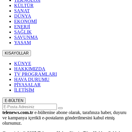
TEKNOLOJİ
KÜLTÜR
SANAT
DÜNYA
EKONOMİ
ENERJİ
SAĞLIK
SAVUNMA
YAŞAM
KISAYOLLAR
KÜNYE
HAKKIMIZDA
TV PROGRAMLARI
HAVA DURUMU
PİYASALAR
İLETİŞİM
E-BÜLTEN
telenews.com.tr
e-bültenine abone olarak, tarafınıza haber, duyuru
ve kampanya içerikli e-postaların gönderilmesini kabul etmiş
olursunuz.