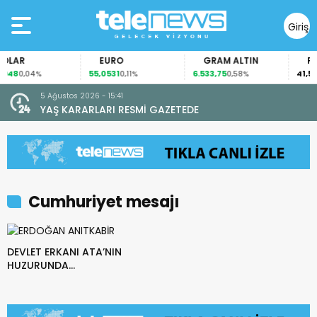
Giriş
Yap
LAR
EURO
GRAM ALTIN
FAİ
948
55,0531
6.533,75
41,54
0,04%
0,11%
0,58%
0
5 Ağustos 2026 - 15:41
YAŞ KARARLARI RESMİ GAZETEDE
Cumhuriyet mesajı
DEVLET ERKANI ATA’NIN
HUZURUNDA…