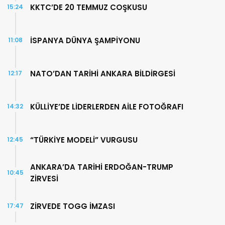
KKTC’DE 20 TEMMUZ COŞKUSU
15:24
İSPANYA DÜNYA ŞAMPİYONU
11:08
NATO’DAN TARİHİ ANKARA BİLDİRGESİ
12:17
KÜLLİYE’DE LİDERLERDEN AİLE FOTOĞRAFI
14:32
“TÜRKİYE MODELİ” VURGUSU
12:45
ANKARA’DA TARİHİ ERDOĞAN-TRUMP
10:45
ZİRVESİ
ZİRVEDE TOGG İMZASI
17:47