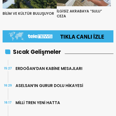
İLGİSİZ AKRABAYA “SULU”
BİLİM VE KÜLTÜR BULUŞUYOR
CEZA
Sıcak Gelişmeler
ERDOĞAN’DAN KABİNE MESAJLARI
15:27
ASELSAN’IN GURUR DOLU HİKAYESİ
16:29
MİLLİ TREN YENİ HATTA
16:17