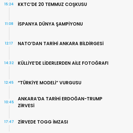
KKTC’DE 20 TEMMUZ COŞKUSU
15:24
İSPANYA DÜNYA ŞAMPİYONU
11:08
NATO’DAN TARİHİ ANKARA BİLDİRGESİ
12:17
KÜLLİYE’DE LİDERLERDEN AİLE FOTOĞRAFI
14:32
“TÜRKİYE MODELİ” VURGUSU
12:45
ANKARA’DA TARİHİ ERDOĞAN-TRUMP
10:45
ZİRVESİ
ZİRVEDE TOGG İMZASI
17:47