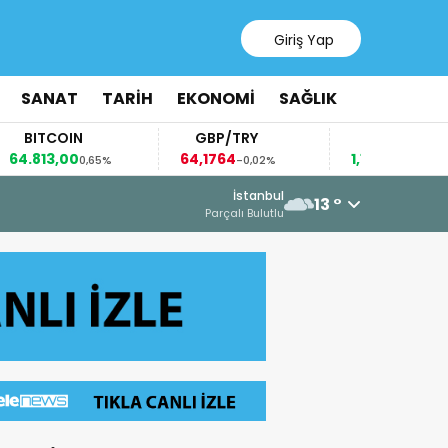
Giriş Yap
SANAT
TARİH
EKONOMİ
SAĞLIK
ITCOIN
GBP/TRY
EUR/USD
813,00
64,1764
1,1531
0,65%
-0,02%
0,05%
6 Ağu
İstanbul
13 °
AZE
Parçalı Bulutlu