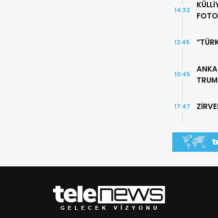
KÜLLİ
14:32
FOTO
“TÜR
12:45
ANKA
10:45
TRUMP
ZİRV
17:47