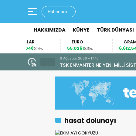
Haber ara...
HAKKIMIZDA
KÜNYE
TÜRK DÜNYASI
DOLAR
EURO
GRAM ALTI
47,7048
55,0261
6.612,54
0,14%
0,15%
1,85%
hasat dolunayı