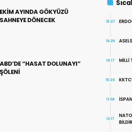
Sıca
EKİM AYINDA GÖKYÜZÜ
SAHNEYE DÖNECEK
ERDO
15:27
ASELS
16:29
MİLLİ
16:17
ABD’DE “HASAT DOLUNAYI”
ŞÖLENİ
KKTC
15:24
İSPA
11:08
NATO
12:17
BİLDİ