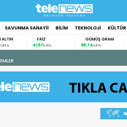
SAVUNMA SANAYİİ
BİLİM
TEKNOLOJİ
KÜLTÜR
N
FAİZ
GÜMÜŞ GRAM
B
41,57
98,74
64.
0,10%
4,81%
6 Ağustos 2026 - 15:18
“ATEŞ KUŞLARI” GÖREVİNİ TAMAMLADI