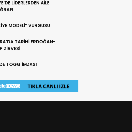
YE’DE LİDERLERDEN AİLE
ĞRAFI
KİYE MODELİ” VURGUSU
RA’DA TARİHİ ERDOĞAN-
 ZİRVESİ
EDE TOGG İMZASI