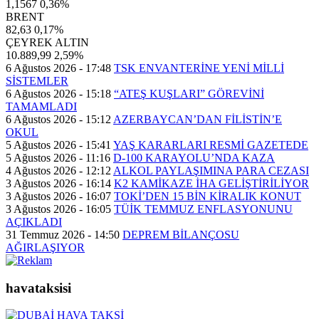
1,1567
0,36%
BRENT
82,63
0,17%
ÇEYREK ALTIN
10.889,99
2,59%
6 Ağustos 2026 - 17:48
TSK ENVANTERİNE YENİ MİLLİ
SİSTEMLER
6 Ağustos 2026 - 15:18
“ATEŞ KUŞLARI” GÖREVİNİ
TAMAMLADI
6 Ağustos 2026 - 15:12
AZERBAYCAN’DAN FİLİSTİN’E
OKUL
5 Ağustos 2026 - 15:41
YAŞ KARARLARI RESMİ GAZETEDE
5 Ağustos 2026 - 11:16
D-100 KARAYOLU’NDA KAZA
4 Ağustos 2026 - 12:12
ALKOL PAYLAŞIMINA PARA CEZASI
3 Ağustos 2026 - 16:14
K2 KAMİKAZE İHA GELİŞTİRİLİYOR
3 Ağustos 2026 - 16:07
TOKİ’DEN 15 BİN KİRALIK KONUT
3 Ağustos 2026 - 16:05
TÜİK TEMMUZ ENFLASYONUNU
AÇIKLADI
31 Temmuz 2026 - 14:50
DEPREM BİLANÇOSU
AĞIRLAŞIYOR
havataksisi