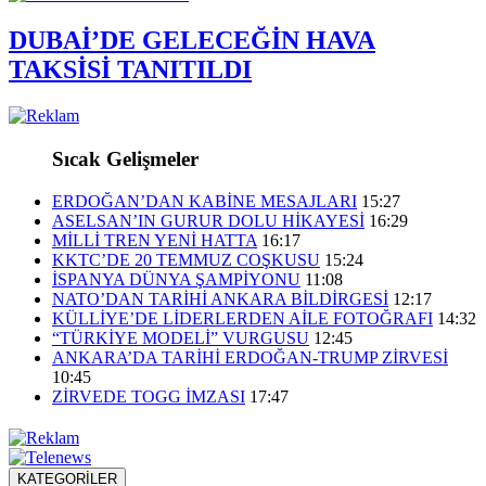
DUBAİ’DE GELECEĞİN HAVA
TAKSİSİ TANITILDI
Sıcak Gelişmeler
ERDOĞAN’DAN KABİNE MESAJLARI
15:27
ASELSAN’IN GURUR DOLU HİKAYESİ
16:29
MİLLİ TREN YENİ HATTA
16:17
KKTC’DE 20 TEMMUZ COŞKUSU
15:24
İSPANYA DÜNYA ŞAMPİYONU
11:08
NATO’DAN TARİHİ ANKARA BİLDİRGESİ
12:17
KÜLLİYE’DE LİDERLERDEN AİLE FOTOĞRAFI
14:32
“TÜRKİYE MODELİ” VURGUSU
12:45
ANKARA’DA TARİHİ ERDOĞAN-TRUMP ZİRVESİ
10:45
ZİRVEDE TOGG İMZASI
17:47
KATEGORİLER