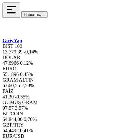
Haber ara...
Giriş Yap
BIST 100
13.779,39
-0,14%
DOLAR
47,6966
0,12%
EURO
55,1896
0,45%
GRAM ALTIN
6.660,55
2,59%
FAİZ
41,30
-0,55%
GÜMÜŞ GRAM
97,57
3,57%
BITCOIN
64.844,00
0,70%
GBP/TRY
64,4492
0,41%
EUR/USD