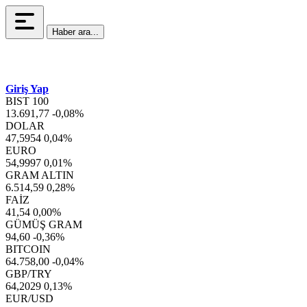
Haber ara...
Giriş Yap
BIST 100
13.691,77
-0,08%
DOLAR
47,5954
0,04%
EURO
54,9997
0,01%
GRAM ALTIN
6.514,59
0,28%
FAİZ
41,54
0,00%
GÜMÜŞ GRAM
94,60
-0,36%
BITCOIN
64.758,00
-0,04%
GBP/TRY
64,2029
0,13%
EUR/USD