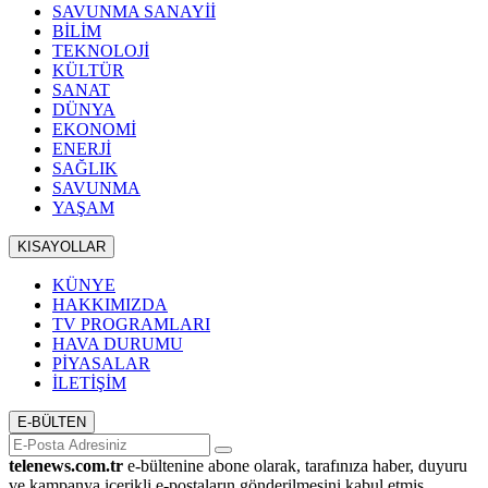
SAVUNMA SANAYİİ
BİLİM
TEKNOLOJİ
KÜLTÜR
SANAT
DÜNYA
EKONOMİ
ENERJİ
SAĞLIK
SAVUNMA
YAŞAM
KISAYOLLAR
KÜNYE
HAKKIMIZDA
TV PROGRAMLARI
HAVA DURUMU
PİYASALAR
İLETİŞİM
E-BÜLTEN
telenews.com.tr
e-bültenine abone olarak, tarafınıza haber, duyuru
ve kampanya içerikli e-postaların gönderilmesini kabul etmiş