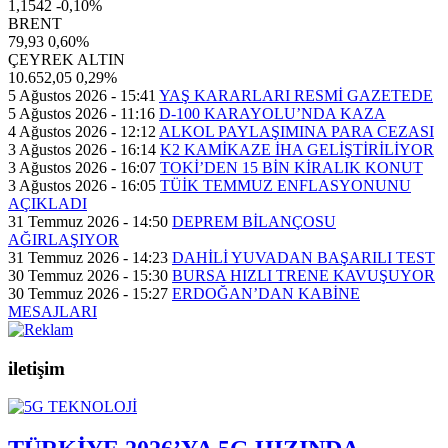
1,1542
-0,10%
BRENT
79,93
0,60%
ÇEYREK ALTIN
10.652,05
0,29%
5 Ağustos 2026 - 15:41
YAŞ KARARLARI RESMİ GAZETEDE
5 Ağustos 2026 - 11:16
D-100 KARAYOLU’NDA KAZA
4 Ağustos 2026 - 12:12
ALKOL PAYLAŞIMINA PARA CEZASI
3 Ağustos 2026 - 16:14
K2 KAMİKAZE İHA GELİŞTİRİLİYOR
3 Ağustos 2026 - 16:07
TOKİ’DEN 15 BİN KİRALIK KONUT
3 Ağustos 2026 - 16:05
TÜİK TEMMUZ ENFLASYONUNU
AÇIKLADI
31 Temmuz 2026 - 14:50
DEPREM BİLANÇOSU
AĞIRLAŞIYOR
31 Temmuz 2026 - 14:23
DAHİLİ YUVADAN BAŞARILI TEST
30 Temmuz 2026 - 15:30
BURSA HIZLI TRENE KAVUŞUYOR
30 Temmuz 2026 - 15:27
ERDOĞAN’DAN KABİNE
MESAJLARI
iletişim