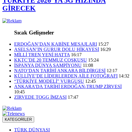
TÜRKİYE 2026’YA 5G HIZINDA
GİRECEK
Sıcak Gelişmeler
ERDOĞAN’DAN KABİNE MESAJLARI
15:27
ASELSAN’IN GURUR DOLU HİKAYESİ
16:29
MİLLİ TREN YENİ HATTA
16:17
KKTC’DE 20 TEMMUZ COŞKUSU
15:24
İSPANYA DÜNYA ŞAMPİYONU
11:08
NATO’DAN TARİHİ ANKARA BİLDİRGESİ
12:17
KÜLLİYE’DE LİDERLERDEN AİLE FOTOĞRAFI
14:32
“TÜRKİYE MODELİ” VURGUSU
12:45
ANKARA’DA TARİHİ ERDOĞAN-TRUMP ZİRVESİ
10:45
ZİRVEDE TOGG İMZASI
17:47
KATEGORİLER
TÜRK DÜNYASI