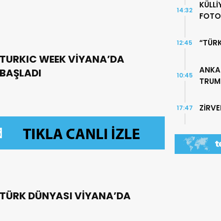
KÜLLİ
14:32
FOTO
“TÜR
12:45
TURKIC WEEK VİYANA’DA
ANKA
BAŞLADI
10:45
TRUMP
ZİRV
17:47
TÜRK DÜNYASI VİYANA’DA