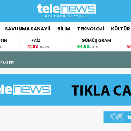
SAVUNMA SANAYİİ
BİLİM
TEKNOLOJİ
KÜLTÜR
FAİZ
GÜMÜŞ GRAM
BITCO
41,53
94,60
64.381,0
-0,02%
0,41%
MLADI