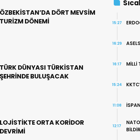
Sıca
ÖZBEKİSTAN’DA DÖRT MEVSİM
TURİZM DÖNEMİ
ERDO
15:27
ASELS
16:29
MİLLİ
16:17
TÜRK DÜNYASI TÜRKİSTAN
ŞEHRİNDE BULUŞACAK
KKTC
15:24
İSPA
11:08
LOJİSTİKTE ORTA KORİDOR
NATO
12:17
BİLDİ
DEVRİMİ