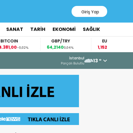
Giriş Yap
SANAT
TARİH
EKONOMİ
SAĞLIK
IN
GBP/TRY
EUR/USD
0
64,2140
1,1521
-0,02%
0,04%
-0,03%
6 Ağustos 2026 - 15:12
İstanbul
13 °
AZERBAYCAN’DAN FİLİSTİN’E OKUL
Parçalı Bulutlu