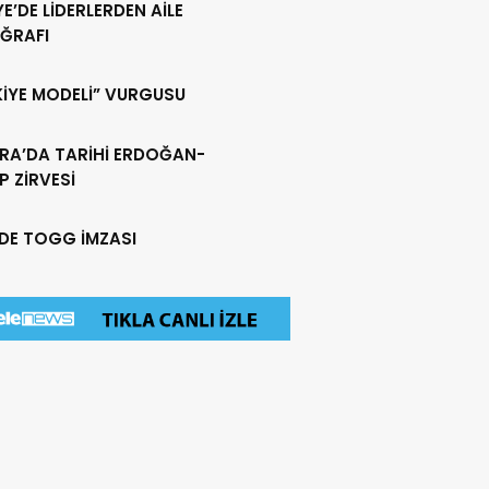
YE’DE LİDERLERDEN AİLE
ĞRAFI
KİYE MODELİ” VURGUSU
RA’DA TARİHİ ERDOĞAN-
 ZİRVESİ
EDE TOGG İMZASI