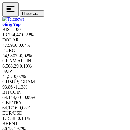
Haber ara...
Giriş Yap
BIST 100
13.734,47
0,23%
DOLAR
47,5950
0,04%
EURO
54,9807
-0,02%
GRAM ALTIN
6.508,29
0,19%
FAİZ
41,57
0,07%
GÜMÜŞ GRAM
93,86
-1,13%
BITCOIN
64.143,00
-0,99%
GBP/TRY
64,1716
0,08%
EUR/USD
1,1538
-0,13%
BRENT
80,78
1,67%