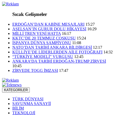
Sıcak Gelişmeler
ERDOĞAN’DAN KABİNE MESAJLARI
15:27
ASELSAN’IN GURUR DOLU HİKAYESİ
16:29
MİLLİ TREN YENİ HATTA
16:17
KKTC’DE 20 TEMMUZ COŞKUSU
15:24
İSPANYA DÜNYA ŞAMPİYONU
11:08
NATO’DAN TARİHİ ANKARA BİLDİRGESİ
12:17
KÜLLİYE’DE LİDERLERDEN AİLE FOTOĞRAFI
14:32
“TÜRKİYE MODELİ” VURGUSU
12:45
ANKARA’DA TARİHİ ERDOĞAN-TRUMP ZİRVESİ
10:45
ZİRVEDE TOGG İMZASI
17:47
KATEGORİLER
TÜRK DÜNYASI
SAVUNMA SANAYİİ
BİLİM
TEKNOLOJİ