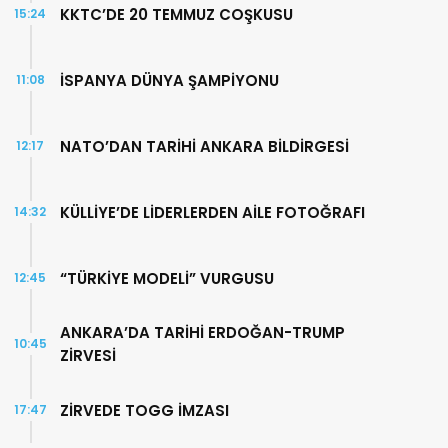
KKTC’DE 20 TEMMUZ COŞKUSU
15:24
İSPANYA DÜNYA ŞAMPİYONU
11:08
NATO’DAN TARİHİ ANKARA BİLDİRGESİ
12:17
KÜLLİYE’DE LİDERLERDEN AİLE FOTOĞRAFI
14:32
“TÜRKİYE MODELİ” VURGUSU
12:45
ANKARA’DA TARİHİ ERDOĞAN-TRUMP
10:45
ZİRVESİ
ZİRVEDE TOGG İMZASI
17:47