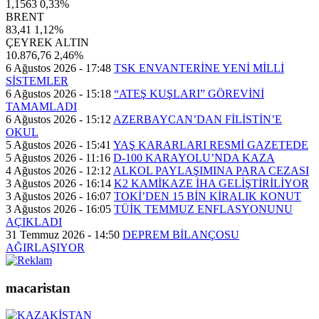
1,1563
0,33%
BRENT
83,41
1,12%
ÇEYREK ALTIN
10.876,76
2,46%
6 Ağustos 2026 - 17:48
TSK ENVANTERİNE YENİ MİLLİ
SİSTEMLER
6 Ağustos 2026 - 15:18
“ATEŞ KUŞLARI” GÖREVİNİ
TAMAMLADI
6 Ağustos 2026 - 15:12
AZERBAYCAN’DAN FİLİSTİN’E
OKUL
5 Ağustos 2026 - 15:41
YAŞ KARARLARI RESMİ GAZETEDE
5 Ağustos 2026 - 11:16
D-100 KARAYOLU’NDA KAZA
4 Ağustos 2026 - 12:12
ALKOL PAYLAŞIMINA PARA CEZASI
3 Ağustos 2026 - 16:14
K2 KAMİKAZE İHA GELİŞTİRİLİYOR
3 Ağustos 2026 - 16:07
TOKİ’DEN 15 BİN KİRALIK KONUT
3 Ağustos 2026 - 16:05
TÜİK TEMMUZ ENFLASYONUNU
AÇIKLADI
31 Temmuz 2026 - 14:50
DEPREM BİLANÇOSU
AĞIRLAŞIYOR
macaristan