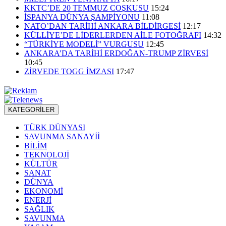
KKTC’DE 20 TEMMUZ COŞKUSU
15:24
İSPANYA DÜNYA ŞAMPİYONU
11:08
NATO’DAN TARİHİ ANKARA BİLDİRGESİ
12:17
KÜLLİYE’DE LİDERLERDEN AİLE FOTOĞRAFI
14:32
“TÜRKİYE MODELİ” VURGUSU
12:45
ANKARA’DA TARİHİ ERDOĞAN-TRUMP ZİRVESİ
10:45
ZİRVEDE TOGG İMZASI
17:47
KATEGORİLER
TÜRK DÜNYASI
SAVUNMA SANAYİİ
BİLİM
TEKNOLOJİ
KÜLTÜR
SANAT
DÜNYA
EKONOMİ
ENERJİ
SAĞLIK
SAVUNMA