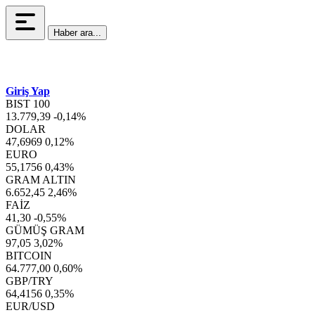
Haber ara...
Giriş Yap
BIST 100
13.779,39
-0,14%
DOLAR
47,6969
0,12%
EURO
55,1756
0,43%
GRAM ALTIN
6.652,45
2,46%
FAİZ
41,30
-0,55%
GÜMÜŞ GRAM
97,05
3,02%
BITCOIN
64.777,00
0,60%
GBP/TRY
64,4156
0,35%
EUR/USD