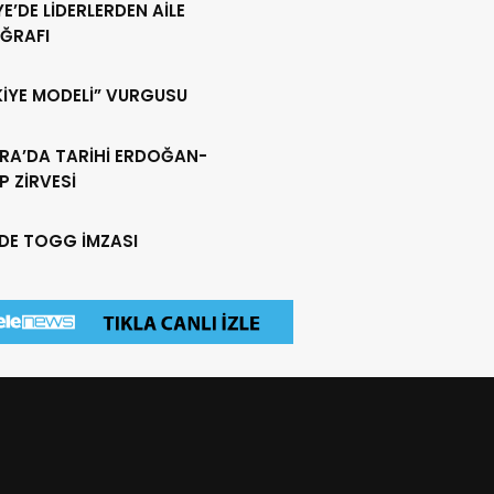
YE’DE LİDERLERDEN AİLE
ĞRAFI
KİYE MODELİ” VURGUSU
RA’DA TARİHİ ERDOĞAN-
 ZİRVESİ
EDE TOGG İMZASI