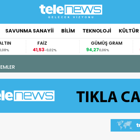
SAVUNMA SANAYİİ
BİLİM
TEKNOLOJİ
KÜLTÜR
FAİZ
GÜMÜŞ GRAM
BIT
41,53
94,27
64.31
-0,02%
0,06%
EVİNİ TAMAMLADI