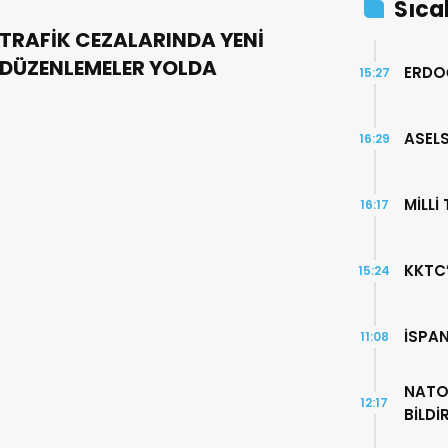
Sıca
TRAFİK CEZALARINDA YENİ
DÜZENLEMELER YOLDA
ERDO
15:27
ASELS
16:29
MİLLİ
16:17
KKTC
15:24
İSPA
11:08
NATO
12:17
BİLDİ