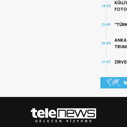
KÜLLİ
14:32
FOTO
“TÜR
12:45
ANKA
10:45
TRUMP
ZİRV
17:47