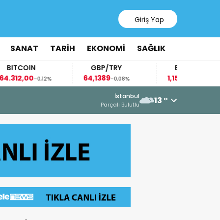
Giriş Yap
SANAT
TARİH
EKONOMİ
SAĞLIK
COIN
GBP/TRY
EUR/USD
2,00
64,1389
1,1522
-0,12%
-0,08%
-0,03%
6 Ağustos 2026 - 15:12
İstanbul
13 °
AZERBAYCAN’DAN FİLİSTİN
Parçalı Bulutlu