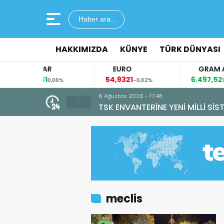
Haber ara...
HAKKIMIZDA
KÜNYE
TÜRK DÜNYASI
DOLAR
EURO
GRAM ALTIN
47,6661
54,9321
6.497,52
0,06%
-0,02%
0,08%
6 Ağustos 2026 - 15:18
“ATEŞ KUŞLARI” GÖR
meclis