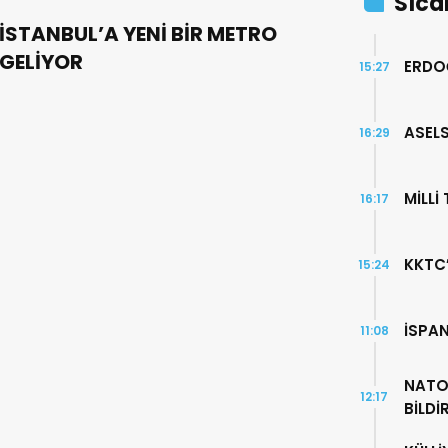
Sıca
İSTANBUL’A YENİ BİR METRO
GELİYOR
ERDO
15:27
ASELS
16:29
MİLLİ
16:17
KKTC
15:24
İSPA
11:08
NATO
12:17
BİLDİ