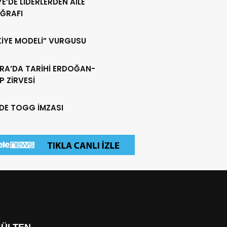
YE’DE LİDERLERDEN AİLE
ĞRAFI
KİYE MODELİ” VURGUSU
RA’DA TARİHİ ERDOĞAN-
 ZİRVESİ
EDE TOGG İMZASI
BÜLTEN