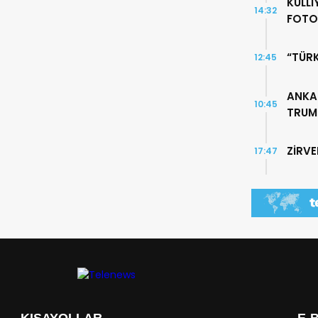
KÜLLİ
14:32
FOTO
“TÜR
12:45
ANKA
10:45
TRUMP
ZİRV
17:47
KISAYOLLAR
E-