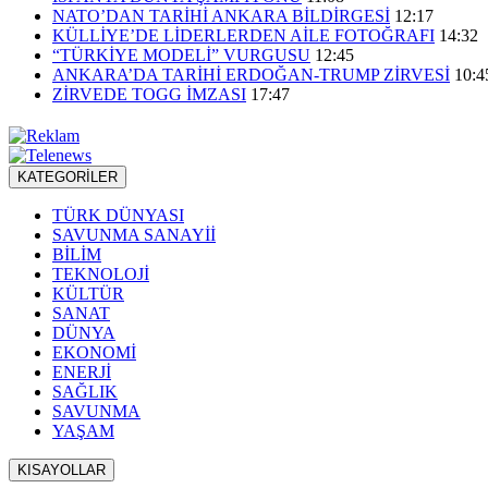
NATO’DAN TARİHİ ANKARA BİLDİRGESİ
12:17
KÜLLİYE’DE LİDERLERDEN AİLE FOTOĞRAFI
14:32
“TÜRKİYE MODELİ” VURGUSU
12:45
ANKARA’DA TARİHİ ERDOĞAN-TRUMP ZİRVESİ
10:4
ZİRVEDE TOGG İMZASI
17:47
KATEGORİLER
TÜRK DÜNYASI
SAVUNMA SANAYİİ
BİLİM
TEKNOLOJİ
KÜLTÜR
SANAT
DÜNYA
EKONOMİ
ENERJİ
SAĞLIK
SAVUNMA
YAŞAM
KISAYOLLAR