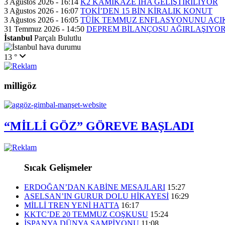
3 Ağustos 2026 - 16:14
K2 KAMİKAZE İHA GELİŞTİRİLİYOR
3 Ağustos 2026 - 16:07
TOKİ’DEN 15 BİN KİRALIK KONUT
3 Ağustos 2026 - 16:05
TÜİK TEMMUZ ENFLASYONUNU AÇI
31 Temmuz 2026 - 14:50
DEPREM BİLANÇOSU AĞIRLAŞIYO
İstanbul
Parçalı Bulutlu
13 °
milligöz
“MİLLİ GÖZ” GÖREVE BAŞLADI
Sıcak Gelişmeler
ERDOĞAN’DAN KABİNE MESAJLARI
15:27
ASELSAN’IN GURUR DOLU HİKAYESİ
16:29
MİLLİ TREN YENİ HATTA
16:17
KKTC’DE 20 TEMMUZ COŞKUSU
15:24
İSPANYA DÜNYA ŞAMPİYONU
11:08