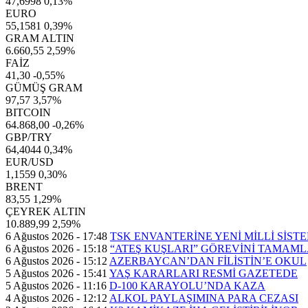
47,6998
0,13%
EURO
55,1581
0,39%
GRAM ALTIN
6.660,55
2,59%
FAİZ
41,30
-0,55%
GÜMÜŞ GRAM
97,57
3,57%
BITCOIN
64.868,00
-0,26%
GBP/TRY
64,4044
0,34%
EUR/USD
1,1559
0,30%
BRENT
83,55
1,29%
ÇEYREK ALTIN
10.889,99
2,59%
6 Ağustos 2026 - 17:48
TSK ENVANTERİNE YENİ MİLLİ SİST
6 Ağustos 2026 - 15:18
“ATEŞ KUŞLARI” GÖREVİNİ TAMAML
6 Ağustos 2026 - 15:12
AZERBAYCAN’DAN FİLİSTİN’E OKUL
5 Ağustos 2026 - 15:41
YAŞ KARARLARI RESMİ GAZETEDE
5 Ağustos 2026 - 11:16
D-100 KARAYOLU’NDA KAZA
4 Ağustos 2026 - 12:12
ALKOL PAYLAŞIMINA PARA CEZASI