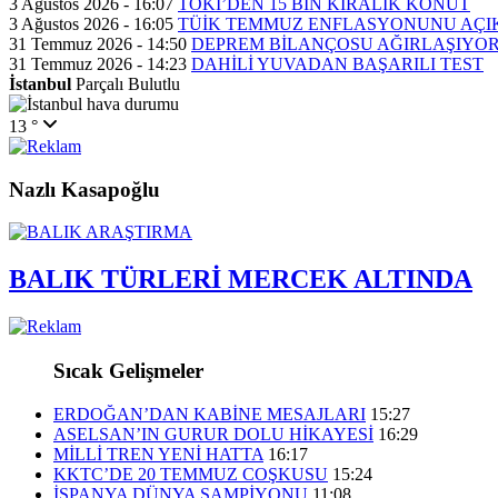
3 Ağustos 2026 - 16:07
TOKİ’DEN 15 BİN KİRALIK KONUT
3 Ağustos 2026 - 16:05
TÜİK TEMMUZ ENFLASYONUNU AÇI
31 Temmuz 2026 - 14:50
DEPREM BİLANÇOSU AĞIRLAŞIYO
31 Temmuz 2026 - 14:23
DAHİLİ YUVADAN BAŞARILI TEST
İstanbul
Parçalı Bulutlu
13 °
Nazlı Kasapoğlu
BALIK TÜRLERİ MERCEK ALTINDA
Sıcak Gelişmeler
ERDOĞAN’DAN KABİNE MESAJLARI
15:27
ASELSAN’IN GURUR DOLU HİKAYESİ
16:29
MİLLİ TREN YENİ HATTA
16:17
KKTC’DE 20 TEMMUZ COŞKUSU
15:24
İSPANYA DÜNYA ŞAMPİYONU
11:08