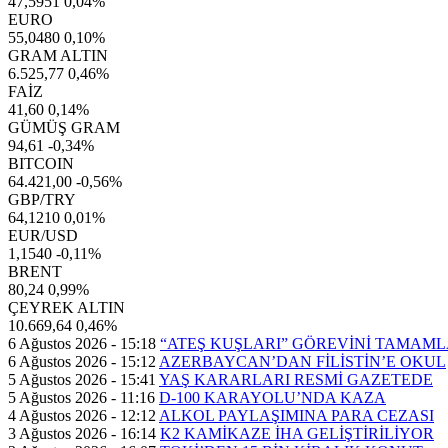
47,5951
0,04%
EURO
55,0480
0,10%
GRAM ALTIN
6.525,77
0,46%
FAİZ
41,60
0,14%
GÜMÜŞ GRAM
94,61
-0,34%
BITCOIN
64.421,00
-0,56%
GBP/TRY
64,1210
0,01%
EUR/USD
1,1540
-0,11%
BRENT
80,24
0,99%
ÇEYREK ALTIN
10.669,64
0,46%
6 Ağustos 2026 - 15:18
“ATEŞ KUŞLARI” GÖREVİNİ TAMAML
6 Ağustos 2026 - 15:12
AZERBAYCAN’DAN FİLİSTİN’E OKUL
5 Ağustos 2026 - 15:41
YAŞ KARARLARI RESMİ GAZETEDE
5 Ağustos 2026 - 11:16
D-100 KARAYOLU’NDA KAZA
4 Ağustos 2026 - 12:12
ALKOL PAYLAŞIMINA PARA CEZASI
3 Ağustos 2026 - 16:14
K2 KAMİKAZE İHA GELİŞTİRİLİYOR