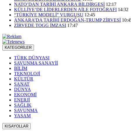
NATO’DAN TARİHİ ANKARA BİLDİRGESİ
12:17
KÜLLİYE’DE LİDERLERDEN AİLE FOTOĞRAFI
14:32
“TÜRKİYE MODELİ” VURGUSU
12:45
ANKARA’DA TARİHİ ERDOĞAN-TRUMP ZİRVESİ
10:4
ZİRVEDE TOGG İMZASI
17:47
KATEGORİLER
TÜRK DÜNYASI
SAVUNMA SANAYİİ
BİLİM
TEKNOLOJİ
KÜLTÜR
SANAT
DÜNYA
EKONOMİ
ENERJİ
SAĞLIK
SAVUNMA
YAŞAM
KISAYOLLAR