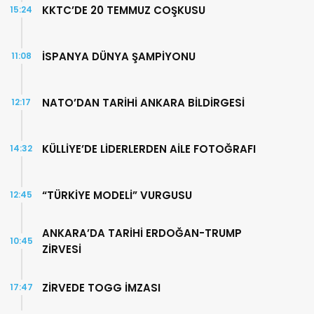
KKTC’DE 20 TEMMUZ COŞKUSU
15:24
İSPANYA DÜNYA ŞAMPİYONU
11:08
NATO’DAN TARİHİ ANKARA BİLDİRGESİ
12:17
KÜLLİYE’DE LİDERLERDEN AİLE FOTOĞRAFI
14:32
“TÜRKİYE MODELİ” VURGUSU
12:45
ANKARA’DA TARİHİ ERDOĞAN-TRUMP
10:45
ZİRVESİ
ZİRVEDE TOGG İMZASI
17:47