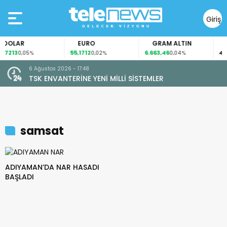
Giriş
Yap
DOLAR
EURO
GRAM ALTIN
F
7213
55,1712
6.663,46
41,3
0,05%
0,02%
0,04%
6 Ağustos 2026 - 17:48
TSK ENVANTERİNE YENİ MİLLİ SİSTEMLER
samsat
ADIYAMAN’DA NAR HASADI
BAŞLADI