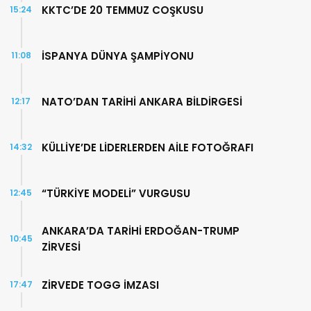
KKTC’DE 20 TEMMUZ COŞKUSU
15:24
İSPANYA DÜNYA ŞAMPİYONU
11:08
NATO’DAN TARİHİ ANKARA BİLDİRGESİ
12:17
KÜLLİYE’DE LİDERLERDEN AİLE FOTOĞRAFI
14:32
“TÜRKİYE MODELİ” VURGUSU
12:45
ANKARA’DA TARİHİ ERDOĞAN-TRUMP
10:45
ZİRVESİ
ZİRVEDE TOGG İMZASI
17:47