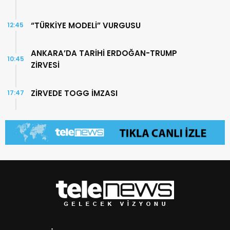
“TÜRKİYE MODELİ” VURGUSU
12:45
ANKARA’DA TARİHİ ERDOĞAN-TRUMP
10:45
ZİRVESİ
ZİRVEDE TOGG İMZASI
17:47