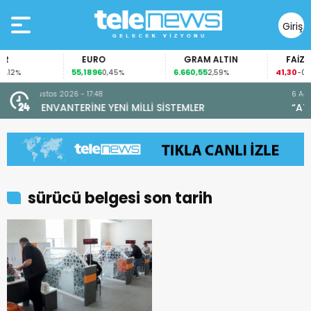
Giriş
Yap
EURO
GRAM ALTIN
FAİZ
55,1896
6.660,55
41,30
,12%
0,45%
2,59%
-0,55
6 Ağustos 2026 - 15:18
STEMLER
“ATEŞ KUŞLARI” GÖREVİNİ TAMAMLADI
sürücü belgesi son tarih