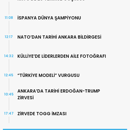
İSPANYA DÜNYA ŞAMPİYONU
11:08
NATO’DAN TARİHİ ANKARA BİLDİRGESİ
12:17
KÜLLİYE’DE LİDERLERDEN AİLE FOTOĞRAFI
14:32
“TÜRKİYE MODELİ” VURGUSU
12:45
ANKARA’DA TARİHİ ERDOĞAN-TRUMP
10:45
ZİRVESİ
ZİRVEDE TOGG İMZASI
17:47