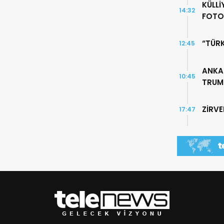
KÜLLİ
14:32
FOTO
“TÜR
12:45
ANKA
10:45
TRUMP
ZİRV
17:47