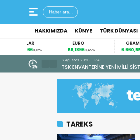
Haber ara...
HAKKIMIZDA
KÜNYE
TÜRK DÜNYASI
DOLAR
EURO
GRAM ALTI
47,6966
55,1896
6.660,55
0,12%
0,45%
2,59%
6 Ağustos 2026 - 15
“ATEŞ KUŞLAR
TAREKS