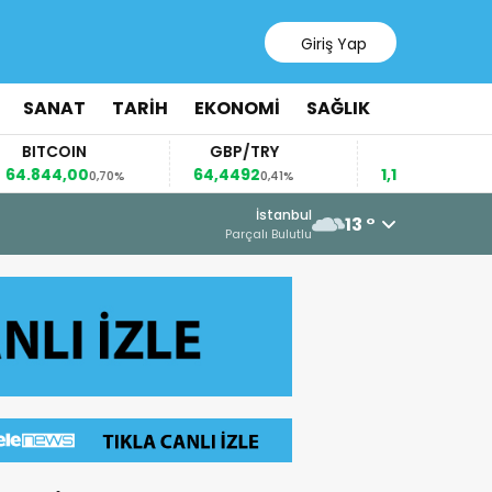
Giriş Yap
SANAT
TARİH
EKONOMİ
SAĞLIK
TCOIN
GBP/TRY
EUR/USD
44,00
64,4492
1,1567
0,70%
0,41%
0,36%
6 Ağustos 2026 - 15:12
İstanbul
13 °
AZERBAYCAN’DAN Fİ
Parçalı Bulutlu