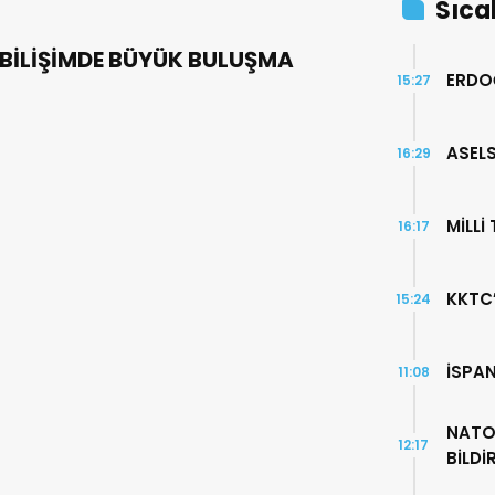
Sıca
BİLİŞİMDE BÜYÜK BULUŞMA
ERDO
15:27
ASELS
16:29
MİLLİ
16:17
KKTC
15:24
İSPA
11:08
NATO
12:17
BİLDİ