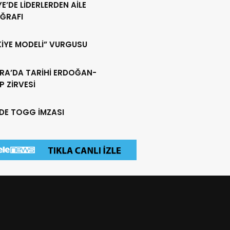
YE’DE LİDERLERDEN AİLE
ĞRAFI
KİYE MODELİ” VURGUSU
RA’DA TARİHİ ERDOĞAN-
 ZİRVESİ
EDE TOGG İMZASI