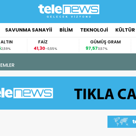
SAVUNMA SANAYİİ
BİLİM
TEKNOLOJİ
KÜLTÜR
N
FAİZ
GÜMÜŞ GRAM
BI
41,30
97,57
64.8
-0,55%
3,57%
:18
I” GÖREVİNİ TAMAMLADI