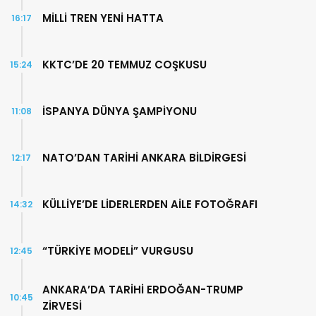
MİLLİ TREN YENİ HATTA
16:17
KKTC’DE 20 TEMMUZ COŞKUSU
15:24
İSPANYA DÜNYA ŞAMPİYONU
11:08
NATO’DAN TARİHİ ANKARA BİLDİRGESİ
12:17
KÜLLİYE’DE LİDERLERDEN AİLE FOTOĞRAFI
14:32
“TÜRKİYE MODELİ” VURGUSU
12:45
ANKARA’DA TARİHİ ERDOĞAN-TRUMP
10:45
ZİRVESİ