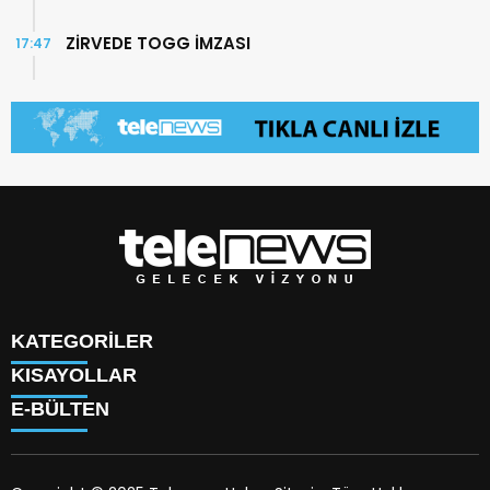
ZİRVEDE TOGG İMZASI
17:47
KATEGORİLER
KISAYOLLAR
TÜRK DÜNYASI
E-BÜLTEN
SAVUNMA SANAYİİ
KÜNYE
BİLİM
HAKKIMIZDA
TEKNOLOJİ
TV PROGRAMLARI
KÜLTÜR