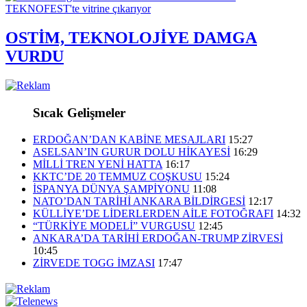
OSTİM, TEKNOLOJİYE DAMGA
VURDU
Sıcak Gelişmeler
ERDOĞAN’DAN KABİNE MESAJLARI
15:27
ASELSAN’IN GURUR DOLU HİKAYESİ
16:29
MİLLİ TREN YENİ HATTA
16:17
KKTC’DE 20 TEMMUZ COŞKUSU
15:24
İSPANYA DÜNYA ŞAMPİYONU
11:08
NATO’DAN TARİHİ ANKARA BİLDİRGESİ
12:17
KÜLLİYE’DE LİDERLERDEN AİLE FOTOĞRAFI
14:32
“TÜRKİYE MODELİ” VURGUSU
12:45
ANKARA’DA TARİHİ ERDOĞAN-TRUMP ZİRVESİ
10:45
ZİRVEDE TOGG İMZASI
17:47