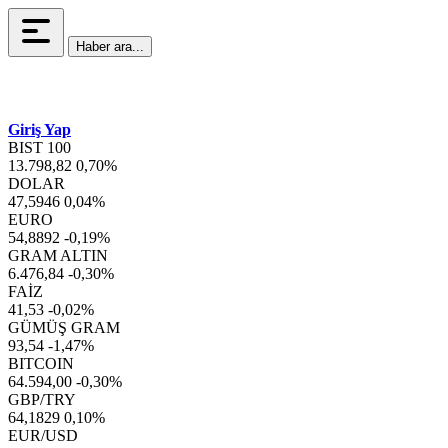
Haber ara...
Giriş Yap
BIST 100
13.798,82
0,70%
DOLAR
47,5946
0,04%
EURO
54,8892
-0,19%
GRAM ALTIN
6.476,84
-0,30%
FAİZ
41,53
-0,02%
GÜMÜŞ GRAM
93,54
-1,47%
BITCOIN
64.594,00
-0,30%
GBP/TRY
64,1829
0,10%
EUR/USD