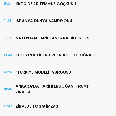
KKTC’DE 20 TEMMUZ COŞKUSU
15:24
İSPANYA DÜNYA ŞAMPİYONU
11:08
NATO’DAN TARİHİ ANKARA BİLDİRGESİ
12:17
KÜLLİYE’DE LİDERLERDEN AİLE FOTOĞRAFI
14:32
“TÜRKİYE MODELİ” VURGUSU
12:45
ANKARA’DA TARİHİ ERDOĞAN-TRUMP
10:45
ZİRVESİ
ZİRVEDE TOGG İMZASI
17:47