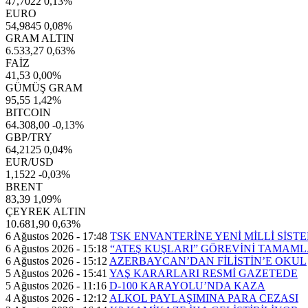
47,7022
0,13%
EURO
54,9845
0,08%
GRAM ALTIN
6.533,27
0,63%
FAİZ
41,53
0,00%
GÜMÜŞ GRAM
95,55
1,42%
BITCOIN
64.308,00
-0,13%
GBP/TRY
64,2125
0,04%
EUR/USD
1,1522
-0,03%
BRENT
83,39
1,09%
ÇEYREK ALTIN
10.681,90
0,63%
6 Ağustos 2026 - 17:48
TSK ENVANTERİNE YENİ MİLLİ SİST
6 Ağustos 2026 - 15:18
“ATEŞ KUŞLARI” GÖREVİNİ TAMAML
6 Ağustos 2026 - 15:12
AZERBAYCAN’DAN FİLİSTİN’E OKUL
5 Ağustos 2026 - 15:41
YAŞ KARARLARI RESMİ GAZETEDE
5 Ağustos 2026 - 11:16
D-100 KARAYOLU’NDA KAZA
4 Ağustos 2026 - 12:12
ALKOL PAYLAŞIMINA PARA CEZASI