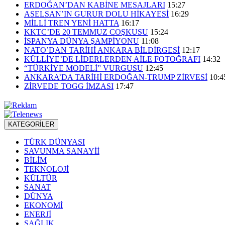
ERDOĞAN’DAN KABİNE MESAJLARI
15:27
ASELSAN’IN GURUR DOLU HİKAYESİ
16:29
MİLLİ TREN YENİ HATTA
16:17
KKTC’DE 20 TEMMUZ COŞKUSU
15:24
İSPANYA DÜNYA ŞAMPİYONU
11:08
NATO’DAN TARİHİ ANKARA BİLDİRGESİ
12:17
KÜLLİYE’DE LİDERLERDEN AİLE FOTOĞRAFI
14:32
“TÜRKİYE MODELİ” VURGUSU
12:45
ANKARA’DA TARİHİ ERDOĞAN-TRUMP ZİRVESİ
10:4
ZİRVEDE TOGG İMZASI
17:47
KATEGORİLER
TÜRK DÜNYASI
SAVUNMA SANAYİİ
BİLİM
TEKNOLOJİ
KÜLTÜR
SANAT
DÜNYA
EKONOMİ
ENERJİ
SAĞLIK