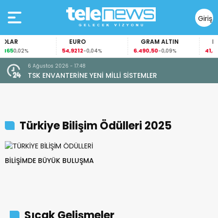
Giriş
Yap
OLAR
EURO
GRAM ALTIN
FAİ
465
54,9212
6.490,50
41,53
0,02%
-0,04%
-0,09%
-
6 Ağustos 2026 - 17:48
TSK ENVANTERİNE YENİ MİLLİ SİSTEMLER
Türkiye Bilişim Ödülleri 2025
BİLİŞİMDE BÜYÜK BULUŞMA
Sıcak Gelişmeler