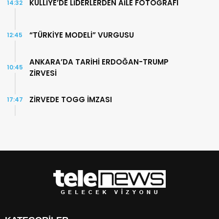
KÜLLİYE’DE LİDERLERDEN AİLE FOTOĞRAFI
14:32
“TÜRKİYE MODELİ” VURGUSU
12:45
ANKARA’DA TARİHİ ERDOĞAN-TRUMP
10:45
ZİRVESİ
ZİRVEDE TOGG İMZASI
17:47