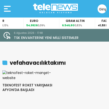
Giriş
Yap
R
EURO
GRAM ALTIN
FAİZ
54,9926
6.546,80
41,53
0,13%
0,09%
0,83%
0,00
7:48
6 Ağustos 2026 - 15:18
NE YENİ MİLLİ SİSTEMLER
“ATEŞ KUŞLARI” GÖRE
vefahavacılıktakımı
TEKNOFEST ROKET YARIŞMASI
AFYON’DA BAŞLADI