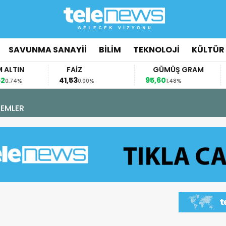
SAVUNMA SANAYİİ
BİLİM
TEKNOLOJİ
KÜLTÜR
N
FAİZ
GÜMÜŞ GRAM
BI
41,53
95,60
64.1
%
0,00%
1,48%
6 Ağustos 2026 - 15:18
“ATEŞ KUŞLARI” GÖREVİNİ TAMAMLADI