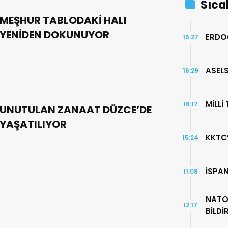
Sıca
MEŞHUR TABLODAKİ HALI
YENİDEN DOKUNUYOR
ERDO
15:27
ASELS
16:29
MİLLİ
16:17
UNUTULAN ZANAAT DÜZCE’DE
YAŞATILIYOR
KKTC
15:24
İSPA
11:08
NATO
12:17
BİLDİ