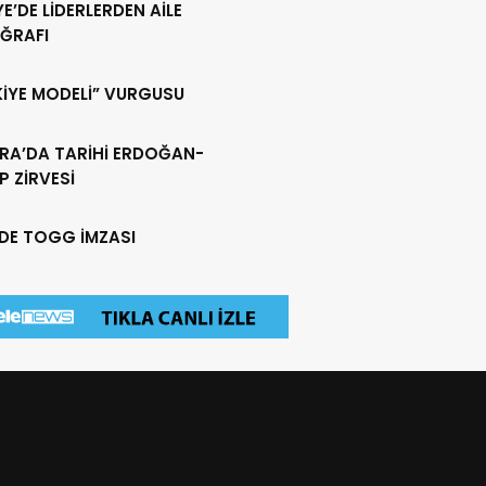
YE’DE LİDERLERDEN AİLE
ĞRAFI
KİYE MODELİ” VURGUSU
RA’DA TARİHİ ERDOĞAN-
 ZİRVESİ
EDE TOGG İMZASI