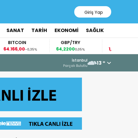
Giriş Yap
SANAT
TARİH
EKONOMİ
SAĞLIK
TCOIN
GBP/TRY
EUR/USD
66,00
64,2200
1,1524
-0,35%
0,05%
-0,01%
6 Ağu
İstanbul
13 °
AZE
Parçalı Bulutlu