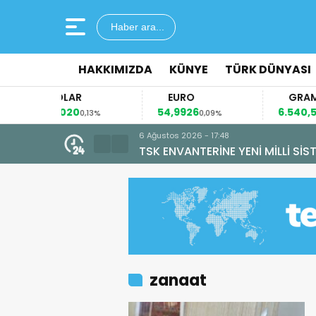
Haber ara...
HAKKIMIZDA
KÜNYE
TÜRK DÜNYASI
DOLAR
EURO
GRAM ALTI
47,7020
54,9926
6.540,52
0,13%
0,09%
0,74
zanaat