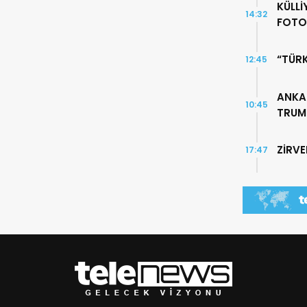
KÜLLİ
14:32
FOTO
“TÜR
12:45
ANKA
10:45
TRUMP
ZİRV
17:47