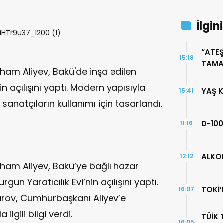
İlgin
“ATEŞ
15:18
TAMA
am Aliyev, Bakü'de inşa edilen
n açılışını yaptı. Modern yapısıyla
YAŞ 
15:41
anatçıların kullanımı için tasarlandı.
D-10
11:16
ALKO
12:12
am Aliyev, Bakü’ye bağlı hazar
un Yaratıcılık Evi’nin açılışını yaptı.
TOKİ’
16:07
rov, Cumhurbaşkanı Aliyev’e
lgili bilgi verdi.
TÜİK
16:05