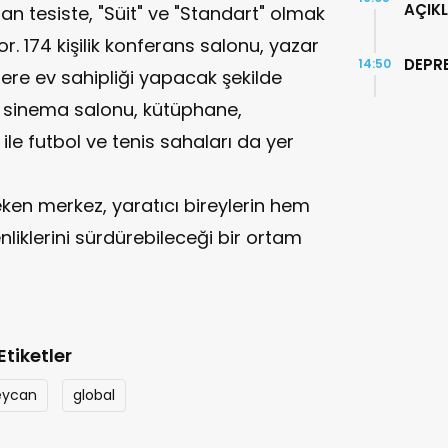
AÇIKL
lan tesiste, "Süit" ve "Standart" olmak
 174 kişilik konferans salonu, yazar
DEPR
14:50
klere ev sahipliği yapacak şekilde
a sinema salonu, kütüphane,
 ile futbol ve tenis sahaları da yer
en merkez, yaratıcı bireylerin hem
liklerini sürdürebileceği bir ortam
Etiketler
eycan
global