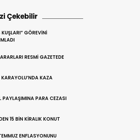
izi Çekebilir
 KUŞLARI” GÖREVİNİ
MLADI
KARARLARI RESMİ GAZETEDE
0 KARAYOLU’NDA KAZA
L PAYLAŞIMINA PARA CEZASI
DEN 15 BİN KİRALIK KONUT
 TEMMUZ ENFLASYONUNU