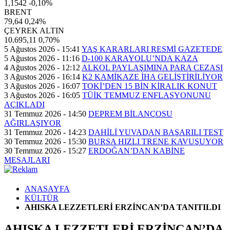
1,1542
-0,10%
BRENT
79,64
0,24%
ÇEYREK ALTIN
10.695,11
0,70%
5 Ağustos 2026 - 15:41
YAŞ KARARLARI RESMİ GAZETEDE
5 Ağustos 2026 - 11:16
D-100 KARAYOLU’NDA KAZA
4 Ağustos 2026 - 12:12
ALKOL PAYLAŞIMINA PARA CEZASI
3 Ağustos 2026 - 16:14
K2 KAMİKAZE İHA GELİŞTİRİLİYOR
3 Ağustos 2026 - 16:07
TOKİ’DEN 15 BİN KİRALIK KONUT
3 Ağustos 2026 - 16:05
TÜİK TEMMUZ ENFLASYONUNU
AÇIKLADI
31 Temmuz 2026 - 14:50
DEPREM BİLANÇOSU
AĞIRLAŞIYOR
31 Temmuz 2026 - 14:23
DAHİLİ YUVADAN BAŞARILI TEST
30 Temmuz 2026 - 15:30
BURSA HIZLI TRENE KAVUŞUYOR
30 Temmuz 2026 - 15:27
ERDOĞAN’DAN KABİNE
MESAJLARI
ANASAYFA
KÜLTÜR
AHISKA LEZZETLERİ ERZİNCAN’DA TANITILDI
AHISKA LEZZETLERİ ERZİNCAN’DA