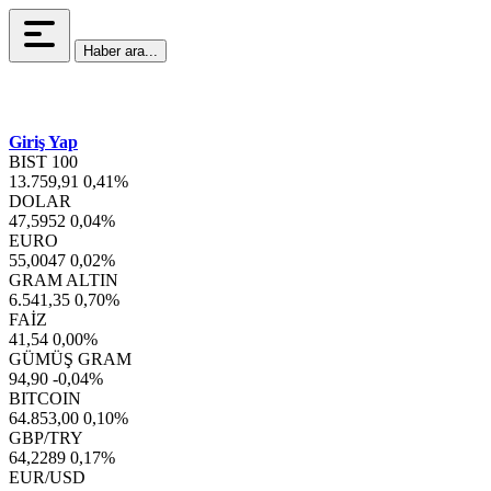
Haber ara...
Giriş Yap
BIST 100
13.759,91
0,41%
DOLAR
47,5952
0,04%
EURO
55,0047
0,02%
GRAM ALTIN
6.541,35
0,70%
FAİZ
41,54
0,00%
GÜMÜŞ GRAM
94,90
-0,04%
BITCOIN
64.853,00
0,10%
GBP/TRY
64,2289
0,17%
EUR/USD