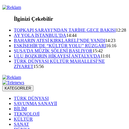
İlginizi Çekebilir
TOPKAPI SARAYI’NDAN TARİHE GECE BAKIŞI
12:28
AY YOLA İSTANBUL’DA
14:44
BAHARIN ATEŞİ KIRKLARELİ’NDE YANDI
14:23
ESKİŞEHİR’DE “KÜLTÜR YOLU” RÜZGARI
16:16
ŞUŞA’DA MÜZİK ŞÖLENİ BAŞLIYOR
15:42
ULU BOZKIRIN HİKAYESİ ANTALYA’DA
11:01
TÜRK DÜNYASI KÜLTÜR MAHALLESİ’NE
ZİYARET
15:56
KATEGORİLER
TÜRK DÜNYASI
SAVUNMA SANAYİİ
BİLİM
TEKNOLOJİ
KÜLTÜR
SANAT