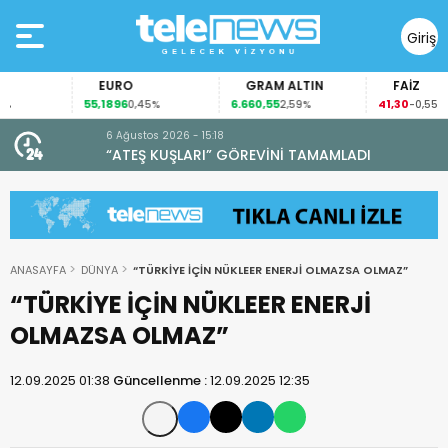
Giriş
Yap
EURO
GRAM ALTIN
FAİZ
55,1896
6.660,55
41,30
0,45%
2,59%
-0,55%
6 Ağustos 2026 - 15:18
“ATEŞ KUŞLARI” GÖREVİNİ TAMAMLADI
ANASAYFA
DÜNYA
“TÜRKİYE İÇİN NÜKLEER ENERJİ OLMAZSA OLMAZ”
“TÜRKİYE İÇİN NÜKLEER ENERJİ
OLMAZSA OLMAZ”
12.09.2025 01:38
Güncellenme :
12.09.2025 12:35