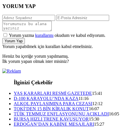
YORUM YAP
Yorum yazma
kurallarını
okudum ve kabul ediyorum.
Yorum Yap
Yorum yapabilmek için kuralları kabul etmelisiniz.
Henüz bu içeriğe yorum yapılmamış.
İlk yorum yapan olmak ister misiniz?
İlginizi Çekebilir
YAŞ KARARLARI RESMİ GAZETEDE
15:41
D-100 KARAYOLU’NDA KAZA
11:16
ALKOL PAYLAŞIMINA PARA CEZASI
12:12
TOKİ’DEN 15 BİN KİRALIK KONUT
16:07
TÜİK TEMMUZ ENFLASYONUNU AÇIKLADI
16:05
BURSA HIZLI TRENE KAVUŞUYOR
15:30
ERDOĞAN’DAN KABİNE MESAJLARI
15:27