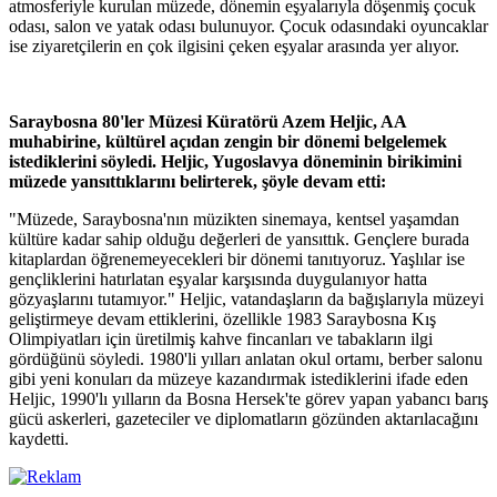
atmosferiyle kurulan müzede, dönemin eşyalarıyla döşenmiş çocuk
odası, salon ve yatak odası bulunuyor. Çocuk odasındaki oyuncaklar
ise ziyaretçilerin en çok ilgisini çeken eşyalar arasında yer alıyor.
Saraybosna 80'ler Müzesi Küratörü Azem Heljic, AA
muhabirine, kültürel açıdan zengin bir dönemi belgelemek
istediklerini söyledi. Heljic, Yugoslavya döneminin birikimini
müzede yansıttıklarını belirterek, şöyle devam etti:
"Müzede, Saraybosna'nın müzikten sinemaya, kentsel yaşamdan
kültüre kadar sahip olduğu değerleri de yansıttık. Gençlere burada
kitaplardan öğrenemeyecekleri bir dönemi tanıtıyoruz. Yaşlılar ise
gençliklerini hatırlatan eşyalar karşısında duygulanıyor hatta
gözyaşlarını tutamıyor." Heljic, vatandaşların da bağışlarıyla müzeyi
geliştirmeye devam ettiklerini, özellikle 1983 Saraybosna Kış
Olimpiyatları için üretilmiş kahve fincanları ve tabakların ilgi
gördüğünü söyledi. 1980'li yılları anlatan okul ortamı, berber salonu
gibi yeni konuları da müzeye kazandırmak istediklerini ifade eden
Heljic, 1990'lı yılların da Bosna Hersek'te görev yapan yabancı barış
gücü askerleri, gazeteciler ve diplomatların gözünden aktarılacağını
kaydetti.