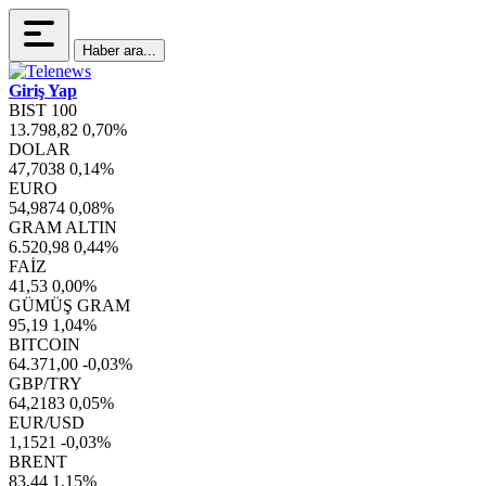
Haber ara...
Giriş Yap
BIST 100
13.798,82
0,70%
DOLAR
47,7038
0,14%
EURO
54,9874
0,08%
GRAM ALTIN
6.520,98
0,44%
FAİZ
41,53
0,00%
GÜMÜŞ GRAM
95,19
1,04%
BITCOIN
64.371,00
-0,03%
GBP/TRY
64,2183
0,05%
EUR/USD
1,1521
-0,03%
BRENT
83,44
1,15%