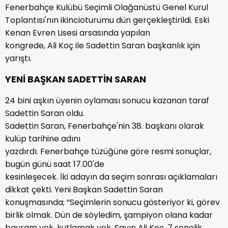
Fenerbahçe Kulübü Seçimli Olağanüstü Genel Kurul
Toplantısı'nın ikincioturumu dün gerçekleştirildi. Eski
Kenan Evren Lisesi arsasında yapılan
kongrede, Ali Koç ile Sadettin Saran başkanlık için
yarıştı.
YENİ BAŞKAN SADETTİN SARAN
24 bini aşkın üyenin oylaması sonucu kazanan taraf
Sadettin Saran oldu.
Sadettin Saran, Fenerbahçe'nin 38. başkanı olarak
kulüp tarihine adını
yazdırdı. Fenerbahçe tüzüğüne göre resmi sonuçlar,
bugün günü saat 17.00'de
kesinleşecek. İki adayın da seçim sonrası açıklamaları
dikkat çekti. Yeni Başkan Sadettin Saran
konuşmasında; “Seçimlerin sonucu gösteriyor ki, görev
birlik olmak. Dün de söyledim, şampiyon olana kadar
bayram yok, kutlamak yok. Sayın Ali Koç, 7 senelik