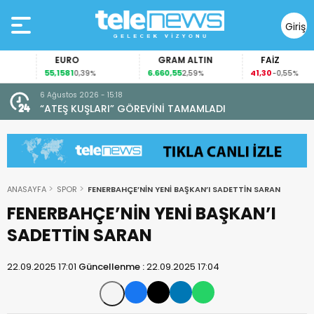
Giriş
Yap
EURO
GRAM ALTIN
FAİZ
55,1581
6.660,55
41,30
0,39%
2,59%
-0,55%
6 Ağustos 2026 - 15:18
“ATEŞ KUŞLARI” GÖREVİNİ TAMAMLADI
ANASAYFA
SPOR
FENERBAHÇE’NİN YENİ BAŞKAN’I SADETTİN SARAN
FENERBAHÇE’NİN YENİ BAŞKAN’I
SADETTİN SARAN
22.09.2025 17:01
Güncellenme :
22.09.2025 17:04