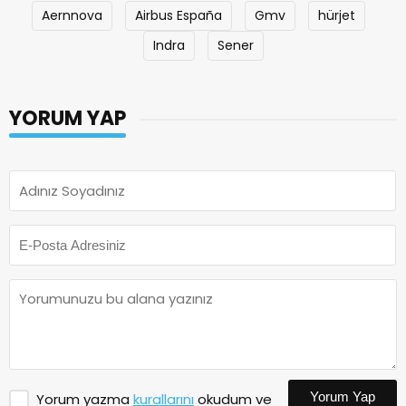
Aernnova
Airbus España
Gmv
hürjet
Indra
Sener
YORUM YAP
Yorum Yap
Yorum yazma
kurallarını
okudum ve