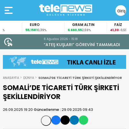
Giriş
Yap
EURO
GRAM ALTIN
FAİZ
55,1581
6.660,55
41,30
0,39%
2,59%
-0,55%
6 Ağustos 2026 - 15:18
“ATEŞ KUŞLARI” GÖREVİNİ TAMAMLADI
ANASAYFA
DÜNYA
SOMALİ’DE TİCARETİ TÜRK ŞİRKETİ ŞEKİLLENDİRİYOR
SOMALİ’DE TİCARETİ TÜRK ŞİRKETİ
ŞEKİLLENDİRİYOR
26.09.2025 19:20
Güncellenme :
29.09.2025 09:43