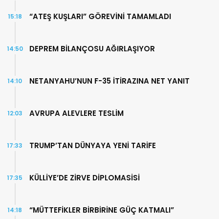
“ATEŞ KUŞLARI” GÖREVİNİ TAMAMLADI
15:18
DEPREM BİLANÇOSU AĞIRLAŞIYOR
14:50
NETANYAHU’NUN F-35 İTİRAZINA NET YANIT
14:10
AVRUPA ALEVLERE TESLİM
12:03
TRUMP’TAN DÜNYAYA YENİ TARİFE
17:33
KÜLLİYE’DE ZİRVE DİPLOMASİSİ
17:35
“MÜTTEFİKLER BİRBİRİNE GÜÇ KATMALI”
14:18