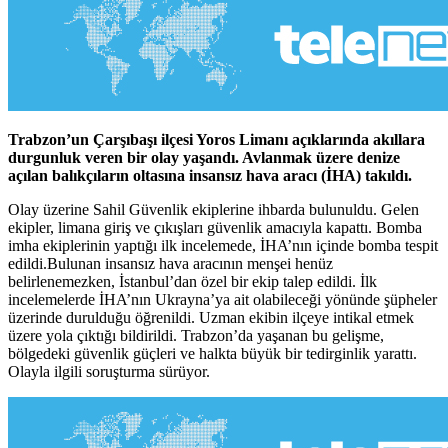
Trabzon’un Çarşıbaşı ilçesi Yoros Limanı açıklarında akıllara
durgunluk veren bir olay yaşandı. Avlanmak üzere denize
açılan balıkçıların oltasına insansız hava aracı (İHA) takıldı.
Olay üzerine Sahil Güvenlik ekiplerine ihbarda bulunuldu. Gelen
ekipler, limana giriş ve çıkışları güvenlik amacıyla kapattı. Bomba
imha ekiplerinin yaptığı ilk incelemede, İHA’nın içinde bomba tespit
edildi.Bulunan insansız hava aracının menşei henüz
belirlenemezken, İstanbul’dan özel bir ekip talep edildi. İlk
incelemelerde İHA’nın Ukrayna’ya ait olabileceği yönünde şüpheler
üzerinde durulduğu öğrenildi. Uzman ekibin ilçeye intikal etmek
üzere yola çıktığı bildirildi. Trabzon’da yaşanan bu gelişme,
bölgedeki güvenlik güçleri ve halkta büyük bir tedirginlik yarattı.
Olayla ilgili soruşturma sürüyor.