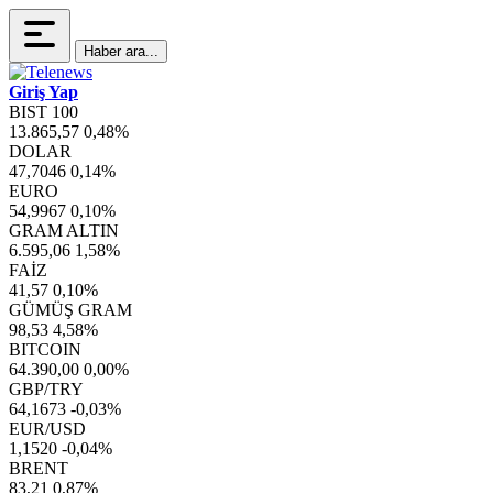
Haber ara...
Giriş Yap
BIST 100
13.865,57
0,48%
DOLAR
47,7046
0,14%
EURO
54,9967
0,10%
GRAM ALTIN
6.595,06
1,58%
FAİZ
41,57
0,10%
GÜMÜŞ GRAM
98,53
4,58%
BITCOIN
64.390,00
0,00%
GBP/TRY
64,1673
-0,03%
EUR/USD
1,1520
-0,04%
BRENT
83,21
0,87%