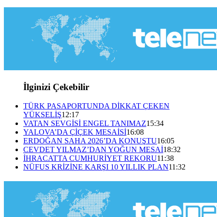
İlginizi Çekebilir
TÜRK PASAPORTUNDA DİKKAT ÇEKEN
YÜKSELİŞ
12:17
VATAN SEVGİSİ ENGEL TANIMAZ
15:34
YALOVA’DA ÇİÇEK MESAİSİ
16:08
ERDOĞAN SAHA 2026’DA KONUŞTU
16:05
CEVDET YILMAZ’DAN YOĞUN MESAİ
18:32
İHRACATTA CUMHURİYET REKORU
11:38
NÜFUS KRİZİNE KARŞI 10 YILLIK PLAN
11:32