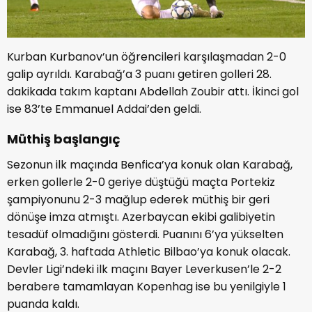
Kurban Kurbanov’un öğrencileri karşılaşmadan 2-0
galip ayrıldı. Karabağ’a 3 puanı getiren golleri 28.
dakikada takım kaptanı Abdellah Zoubir attı. İkinci gol
ise 83’te Emmanuel Addai’den geldi.
Müthiş başlangıç
Sezonun ilk maçında Benfica’ya konuk olan Karabağ,
erken gollerle 2-0 geriye düştüğü maçta Portekiz
şampiyonunu 2-3 mağlup ederek müthiş bir geri
dönüşe imza atmıştı. Azerbaycan ekibi galibiyetin
tesadüf olmadığını gösterdi. Puanını 6’ya yükselten
Karabağ, 3. haftada Athletic Bilbao’ya konuk olacak.
Devler Ligi’ndeki ilk maçını Bayer Leverkusen’le 2-2
berabere tamamlayan Kopenhag ise bu yenilgiyle 1
puanda kaldı.