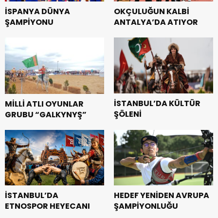
İSPANYA DÜNYA
OKÇULUĞUN KALBİ
ŞAMPİYONU
ANTALYA’DA ATIYOR
İSTANBUL’DA KÜLTÜR
MİLLİ ATLI OYUNLAR
ŞÖLENİ
GRUBU “GALKYNYŞ”
İSTANBUL’DA
HEDEF YENİDEN AVRUPA
ETNOSPOR HEYECANI
ŞAMPİYONLUĞU