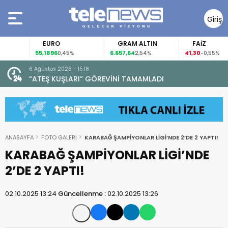
Giriş
Yap
EURO
GRAM ALTIN
FAİZ
55,1896
6.657,64
41,30
0,45%
2,54%
-0,55%
6 Ağustos 2026 - 15:18
“ATEŞ KUŞLARI” GÖREVİNİ TAMAMLADI
ANASAYFA
FOTO GALERİ
KARABAĞ ŞAMPİYONLAR LİGİ’NDE 2’DE 2 YAPTI!
KARABAĞ ŞAMPİYONLAR LİGİ’NDE
2’DE 2 YAPTI!
02.10.2025 13:24
Güncellenme :
02.10.2025 13:26