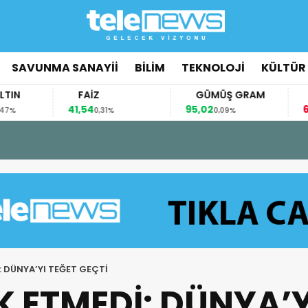
SAVUNMA SANAYİİ
BİLİM
TEKNOLOJİ
KÜLTÜR
FAİZ
GÜMÜŞ GRAM
BITCOIN
41,54
95,02
64.548,00
0,31%
0,09%
: DÜNYA’YI TEĞET GEÇTİ
K ETMEDİ: DÜNYA’Y