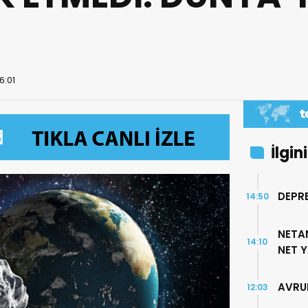
6:01
İlgin
DEPR
14:50
NETAN
14:10
NET Y
AVRUP
12:03