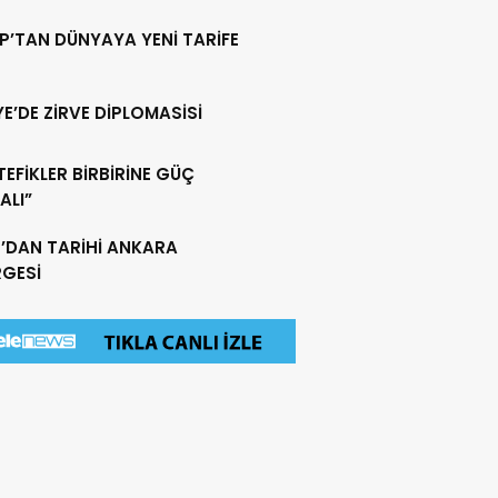
P’TAN DÜNYAYA YENİ TARİFE
YE’DE ZİRVE DİPLOMASİSİ
EFİKLER BİRBİRİNE GÜÇ
ALI”
’DAN TARİHİ ANKARA
RGESİ