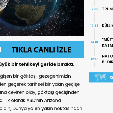
TRUM
17:33
KÜLLİ
17:35
“MÜTT
14:18
KATM
NATO
12:17
BİLDİ
ük bir tehlikeyi geride bıraktı.
ğişen bir göktaşı, gezegenimizin
en geçerek tarihsel bir yakın geçişe
şkına çeviren olay, göktaşı geçişinden
di. İlk olarak ABD’nin Arizona
oidin, Dünya’ya en yakın noktasından