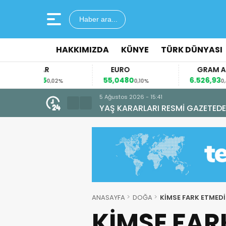
Haber ara...
HAKKIMIZDA
KÜNYE
TÜRK DÜNYASI
OLAR
EURO
GRAM ALTIN
895
55,0480
6.526,93
0,02%
0,10%
0,47%
5 Ağustos 2026 - 11:16
D-100 KARAYOLU’NDA KAZA
ANASAYFA
DOĞA
KİMSE FARK ETMEDİ
KİMSE FAR