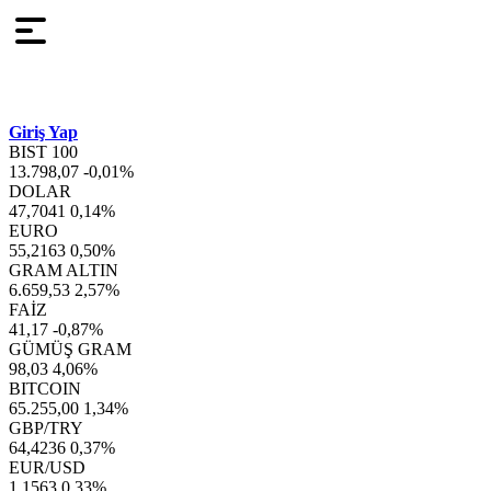
Giriş Yap
BIST 100
13.798,07
-0,01%
DOLAR
47,7041
0,14%
EURO
55,2163
0,50%
GRAM ALTIN
6.659,53
2,57%
FAİZ
41,17
-0,87%
GÜMÜŞ GRAM
98,03
4,06%
BITCOIN
65.255,00
1,34%
GBP/TRY
64,4236
0,37%
EUR/USD
1,1563
0,33%