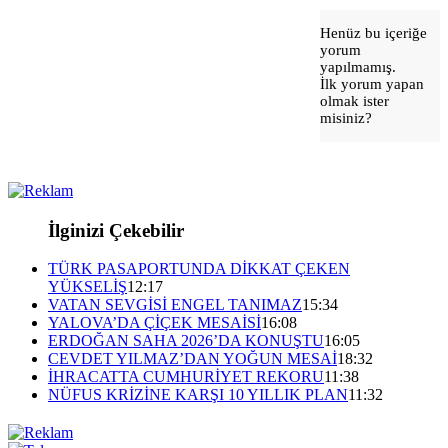
Henüz bu içeriğe
yorum
yapılmamış.
İlk yorum yapan
olmak ister
misiniz?
İlginizi Çekebilir
TÜRK PASAPORTUNDA DİKKAT ÇEKEN
YÜKSELİŞ
12:17
VATAN SEVGİSİ ENGEL TANIMAZ
15:34
YALOVA’DA ÇİÇEK MESAİSİ
16:08
ERDOĞAN SAHA 2026’DA KONUŞTU
16:05
CEVDET YILMAZ’DAN YOĞUN MESAİ
18:32
İHRACATTA CUMHURİYET REKORU
11:38
NÜFUS KRİZİNE KARŞI 10 YILLIK PLAN
11:32