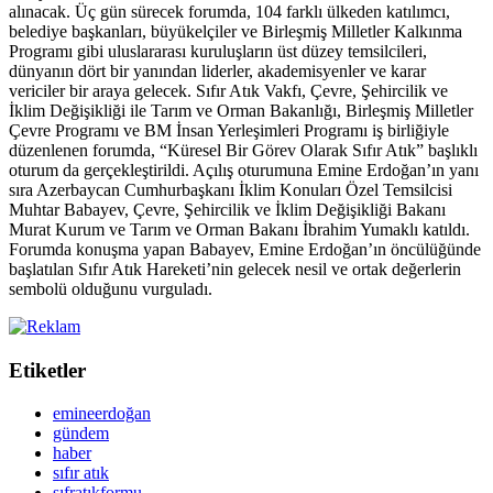
alınacak. Üç gün sürecek forumda, 104 farklı ülkeden katılımcı,
belediye başkanları, büyükelçiler ve Birleşmiş Milletler Kalkınma
Programı gibi uluslararası kuruluşların üst düzey temsilcileri,
dünyanın dört bir yanından liderler, akademisyenler ve karar
vericiler bir araya gelecek. Sıfır Atık Vakfı, Çevre, Şehircilik ve
İklim Değişikliği ile Tarım ve Orman Bakanlığı, Birleşmiş Milletler
Çevre Programı ve BM İnsan Yerleşimleri Programı iş birliğiyle
düzenlenen forumda, “Küresel Bir Görev Olarak Sıfır Atık” başlıklı
oturum da gerçekleştirildi. Açılış oturumuna Emine Erdoğan’ın yanı
sıra Azerbaycan Cumhurbaşkanı İklim Konuları Özel Temsilcisi
Muhtar Babayev, Çevre, Şehircilik ve İklim Değişikliği Bakanı
Murat Kurum ve Tarım ve Orman Bakanı İbrahim Yumaklı katıldı.
Forumda konuşma yapan Babayev, Emine Erdoğan’ın öncülüğünde
başlatılan Sıfır Atık Hareketi’nin gelecek nesil ve ortak değerlerin
sembolü olduğunu vurguladı.
Etiketler
emineerdoğan
gündem
haber
sıfır atık
sıfratıkformu