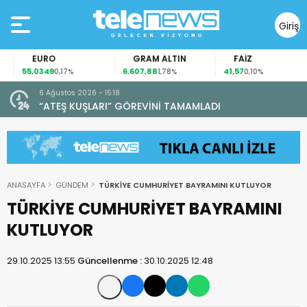
Giriş
Yap
EURO
GRAM ALTIN
FAİZ
55,0349
6.607,88
41,57
0,17%
1,78%
0,10%
6 Ağustos 2026 - 15:18
“ATEŞ KUŞLARI” GÖREVİNİ TAMAMLADI
ANASAYFA
GÜNDEM
TÜRKİYE CUMHURİYET BAYRAMINI KUTLUYOR
TÜRKİYE CUMHURİYET BAYRAMINI
KUTLUYOR
29.10.2025 13:55
Güncellenme :
30.10.2025 12:48