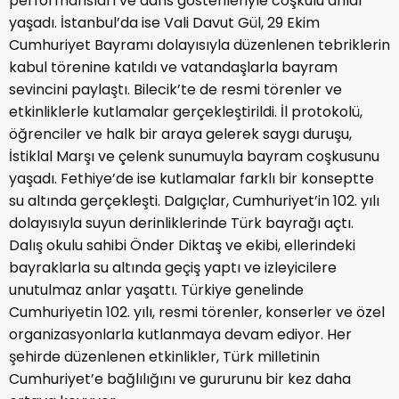
performansları ve dans gösterileriyle coşkulu anlar
yaşadı. İstanbul’da ise Vali Davut Gül, 29 Ekim
Cumhuriyet Bayramı dolayısıyla düzenlenen tebriklerin
kabul törenine katıldı ve vatandaşlarla bayram
sevincini paylaştı. Bilecik’te de resmi törenler ve
etkinliklerle kutlamalar gerçekleştirildi. İl protokolü,
öğrenciler ve halk bir araya gelerek saygı duruşu,
İstiklal Marşı ve çelenk sunumuyla bayram coşkusunu
yaşadı. Fethiye’de ise kutlamalar farklı bir konseptte
su altında gerçekleşti. Dalgıçlar, Cumhuriyet’in 102. yılı
dolayısıyla suyun derinliklerinde Türk bayrağı açtı.
Dalış okulu sahibi Önder Diktaş ve ekibi, ellerindeki
bayraklarla su altında geçiş yaptı ve izleyicilere
unutulmaz anlar yaşattı. Türkiye genelinde
Cumhuriyetin 102. yılı, resmi törenler, konserler ve özel
organizasyonlarla kutlanmaya devam ediyor. Her
şehirde düzenlenen etkinlikler, Türk milletinin
Cumhuriyet’e bağlılığını ve gururunu bir kez daha