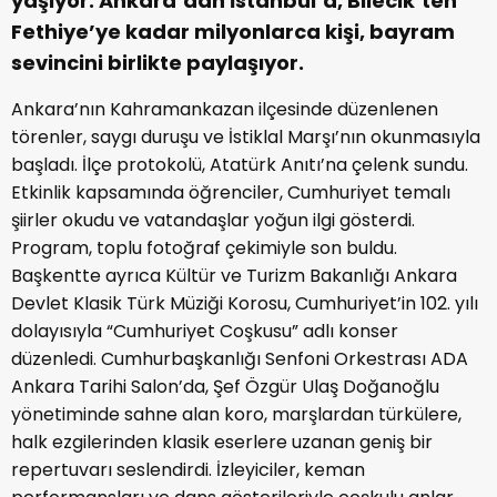
yaşıyor. Ankara’dan İstanbul’a, Bilecik’ten
Fethiye’ye kadar milyonlarca kişi, bayram
sevincini birlikte paylaşıyor.
Ankara’nın Kahramankazan ilçesinde düzenlenen
törenler, saygı duruşu ve İstiklal Marşı’nın okunmasıyla
başladı. İlçe protokolü, Atatürk Anıtı’na çelenk sundu.
Etkinlik kapsamında öğrenciler, Cumhuriyet temalı
şiirler okudu ve vatandaşlar yoğun ilgi gösterdi.
Program, toplu fotoğraf çekimiyle son buldu.
Başkentte ayrıca Kültür ve Turizm Bakanlığı Ankara
Devlet Klasik Türk Müziği Korosu, Cumhuriyet’in 102. yılı
dolayısıyla “Cumhuriyet Coşkusu” adlı konser
düzenledi. Cumhurbaşkanlığı Senfoni Orkestrası ADA
Ankara Tarihi Salon’da, Şef Özgür Ulaş Doğanoğlu
yönetiminde sahne alan koro, marşlardan türkülere,
halk ezgilerinden klasik eserlere uzanan geniş bir
repertuvarı seslendirdi. İzleyiciler, keman