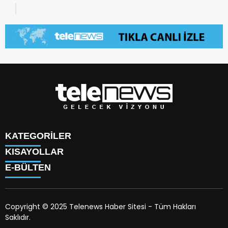
KATEGORİLER
KISAYOLLAR
TÜRK DÜNYASI
E-BÜLTEN
SAVUNMA SANAYİİ
KÜNYE
BİLİM
HAKKIMIZDA
TEKNOLOJİ
TV PROGRAMLARI
KÜLTÜR
Copyright © 2025 Telenews Haber Sitesi - Tüm Hakları
HAVA DURUMU
SANAT
Saklıdır.
PİYASALAR
telenews.com.tr
e-bültenine abone olarak, tarafınıza
DÜNYA