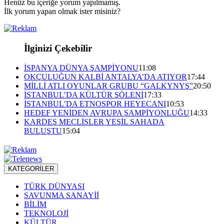
Henüz bu içeriğe yorum yapılmamış.
İlk yorum yapan olmak ister misiniz?
İlginizi Çekebilir
İSPANYA DÜNYA ŞAMPİYONU
11:08
OKÇULUĞUN KALBİ ANTALYA’DA ATIYOR
17:44
MİLLİ ATLI OYUNLAR GRUBU “GALKYNYŞ”
20:50
İSTANBUL’DA KÜLTÜR ŞÖLENİ
17:33
İSTANBUL’DA ETNOSPOR HEYECANI
10:53
HEDEF YENİDEN AVRUPA ŞAMPİYONLUĞU
14:33
KARDEŞ MECLİSLER YEŞİL SAHADA
BULUŞTU
15:04
KATEGORİLER
TÜRK DÜNYASI
SAVUNMA SANAYİİ
BİLİM
TEKNOLOJİ
KÜLTÜR