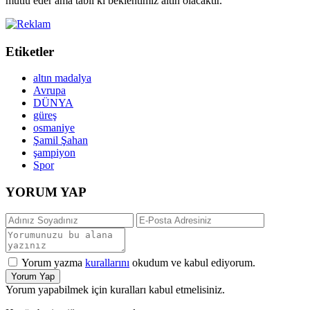
mutlu eder ama tabii ki beklentimiz altın olacaktır."
Etiketler
altın madalya
Avrupa
DÜNYA
güreş
osmaniye
Şamil Şahan
şampiyon
Spor
YORUM YAP
Yorum yazma
kurallarını
okudum ve kabul ediyorum.
Yorum Yap
Yorum yapabilmek için kuralları kabul etmelisiniz.