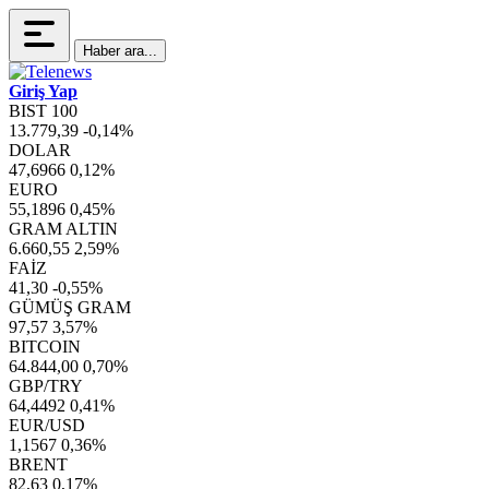
Haber ara...
Giriş Yap
BIST 100
13.779,39
-0,14%
DOLAR
47,6966
0,12%
EURO
55,1896
0,45%
GRAM ALTIN
6.660,55
2,59%
FAİZ
41,30
-0,55%
GÜMÜŞ GRAM
97,57
3,57%
BITCOIN
64.844,00
0,70%
GBP/TRY
64,4492
0,41%
EUR/USD
1,1567
0,36%
BRENT
82,63
0,17%