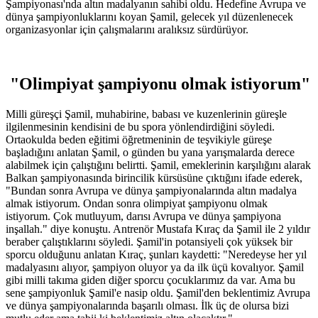
Şampiyonası'nda altın madalyanın sahibi oldu. Hedefine Avrupa ve
dünya şampiyonluklarını koyan Şamil, gelecek yıl düzenlenecek
organizasyonlar için çalışmalarını aralıksız sürdürüyor.
"Olimpiyat şampiyonu olmak istiyorum"
Milli güreşçi Şamil, muhabirine, babası ve kuzenlerinin güreşle
ilgilenmesinin kendisini de bu spora yönlendirdiğini söyledi.
Ortaokulda beden eğitimi öğretmeninin de teşvikiyle güreşe
başladığını anlatan Şamil, o günden bu yana yarışmalarda derece
alabilmek için çalıştığını belirtti. Şamil, emeklerinin karşılığını alarak
Balkan şampiyonasında birincilik kürsüsüne çıktığını ifade ederek,
"Bundan sonra Avrupa ve dünya şampiyonalarında altın madalya
almak istiyorum. Ondan sonra olimpiyat şampiyonu olmak
istiyorum. Çok mutluyum, darısı Avrupa ve dünya şampiyona
inşallah." diye konuştu. Antrenör Mustafa Kıraç da Şamil ile 2 yıldır
beraber çalıştıklarını söyledi. Şamil'in potansiyeli çok yüksek bir
sporcu olduğunu anlatan Kıraç, şunları kaydetti: "Neredeyse her yıl
madalyasını alıyor, şampiyon oluyor ya da ilk üçü kovalıyor. Şamil
gibi milli takıma giden diğer sporcu çocuklarımız da var. Ama bu
sene şampiyonluk Şamil'e nasip oldu. Şamil'den beklentimiz Avrupa
ve dünya şampiyonalarında başarılı olması. İlk üç de olursa bizi