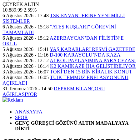
ÇEYREK ALTIN
10.889,99
2,59%
6 Ağustos 2026 - 17:48
TSK ENVANTERİNE YENİ MİLLİ
SİSTEMLER
6 Ağustos 2026 - 15:18
“ATEŞ KUŞLARI” GÖREVİNİ
TAMAMLADI
6 Ağustos 2026 - 15:12
AZERBAYCAN’DAN FİLİSTİN’E
OKUL
5 Ağustos 2026 - 15:41
YAŞ KARARLARI RESMİ GAZETEDE
5 Ağustos 2026 - 11:16
D-100 KARAYOLU’NDA KAZA
4 Ağustos 2026 - 12:12
ALKOL PAYLAŞIMINA PARA CEZASI
3 Ağustos 2026 - 16:14
K2 KAMİKAZE İHA GELİŞTİRİLİYOR
3 Ağustos 2026 - 16:07
TOKİ’DEN 15 BİN KİRALIK KONUT
3 Ağustos 2026 - 16:05
TÜİK TEMMUZ ENFLASYONUNU
AÇIKLADI
31 Temmuz 2026 - 14:50
DEPREM BİLANÇOSU
AĞIRLAŞIYOR
ANASAYFA
SPOR
GENÇ GÜREŞCİ GÖZÜNÜ ALTIN MADALYAYA
DİKTİ